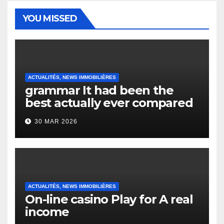
YOU MISSED
ACTUALITÉS, NEWS IMMOBILIÈRES
grammar It had been the
best actually ever compared
to it’s the top actually?
30 MAR 2026
English Vocabulary Learners
Heap Change
ACTUALITÉS, NEWS IMMOBILIÈRES
On-line casino Play for A real
income