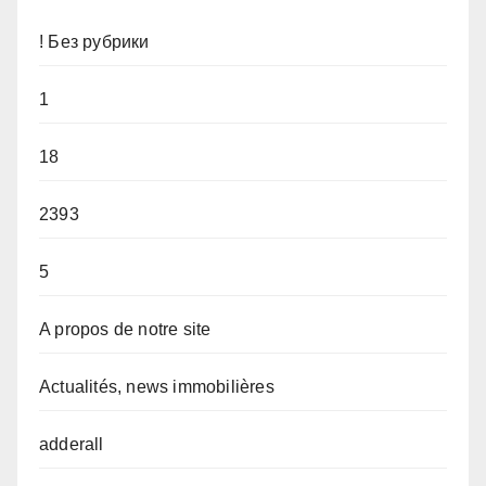
! Без рубрики
1
18
2393
5
A propos de notre site
Actualités, news immobilières
adderall