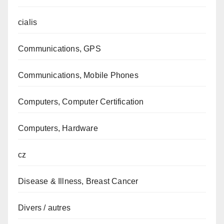
cialis
Communications, GPS
Communications, Mobile Phones
Computers, Computer Certification
Computers, Hardware
cz
Disease & Illness, Breast Cancer
Divers / autres