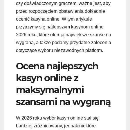
czy doświadczonym graczem, ważne jest, aby
przed rozpoczęciem obstawiania dokładnie
ocenić kasyna online. W tym artykule
przyjrzymy się najlepszym kasynom online
2026 roku, które oferują największe szanse na
wygraną, a także podamy przydatne zalecenia
dotyczące wyboru niezawodnych platform.
Ocena najlepszych
kasyn online z
maksymalnymi
szansami na wygraną
W 2026 roku wybór kasyn online stał się
bardziej zróżnicowany, jednak niektóre