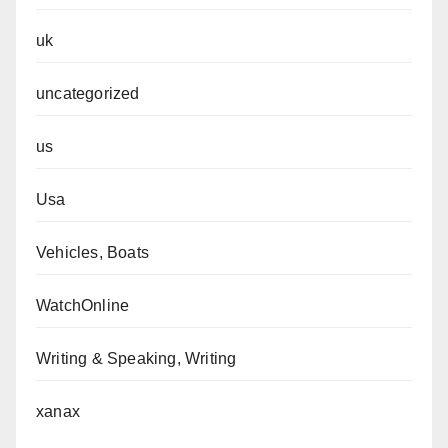
uk
uncategorized
us
Usa
Vehicles, Boats
WatchOnline
Writing & Speaking, Writing
xanax