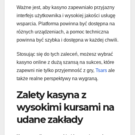
Ważne jest, aby kasyno zapewniało przyjazny
interfejs użytkownika i wysokiej jakości usługę
wsparcia. Platforma powinna być dostępna na
różnych urządzeniach, a pomoc techniczna
powinna być szybka i dostępna w każdej chwili.
Stosując się do tych zaleceń, możesz wybrać
kasyno online z dużą szansą na sukces, które
zapewni nie tylko przyjemność z gry,
Tsars
ale
także realne perspektywy na wygraną.
Zalety kasyna z
wysokimi kursami na
udane zakłady