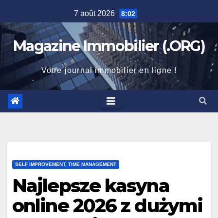
Skip
7 août 2026
8:02
to
content
Magazine Immobilier (.ORG)
Votre journal immobilier en ligne !
SELF IMPROVEMENT, TIME MANAGEMENT
Najlepsze kasyna
online 2026 z dużymi