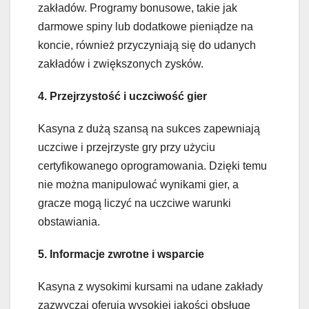
zakładów. Programy bonusowe, takie jak
darmowe spiny lub dodatkowe pieniądze na
koncie, również przyczyniają się do udanych
zakładów i zwiększonych zysków.
4. Przejrzystość i uczciwość gier
Kasyna z dużą szansą na sukces zapewniają
uczciwe i przejrzyste gry przy użyciu
certyfikowanego oprogramowania. Dzięki temu
nie można manipulować wynikami gier, a
gracze mogą liczyć na uczciwe warunki
obstawiania.
5. Informacje zwrotne i wsparcie
Kasyna z wysokimi kursami na udane zakłady
zazwyczaj oferują wysokiej jakości obsługę