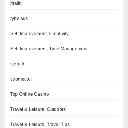
ritalin
rybelsus
Self Improvement, Creativity
Self Improvement, Time Management
steroid
stromectol
Top Online Casino
Travel & Leisure, Outdoors
Travel & Leisure, Travel Tips