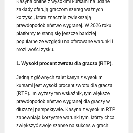
Kasyna online z wysokimi kursami na udane
zakłady oferują graczom szereg ważnych
korzyści, które znacznie zwiększają
prawdopodobieństwo wygranej. W 2026 roku
platformy te staną się jeszcze bardziej
popularne ze względu na oferowane warunki i
możliwości zysku.
1. Wysoki procent zwrotu dla gracza (RTP).
Jedną z głównych zalet kasyn z wysokimi
kursami jest wysoki procent zwrotu dla gracza
(RTP). Im wyższy ten wskaźnik, tym większe
prawdopodobieństwo wygranej dla graczy w
dłuższej perspektywie. Kasyna z wysokim RTP
zapewniają korzystne warunki tym, którzy chcą
zwiększyć swoje szanse na sukces w grach.