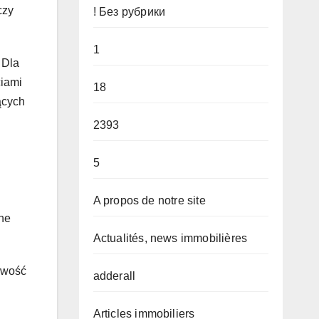
czy
! Без рубрики
1
 Dla
ciami
18
ących
2393
5
A propos de notre site
lne
Actualités, news immobilières
iwość
adderall
Articles immobiliers