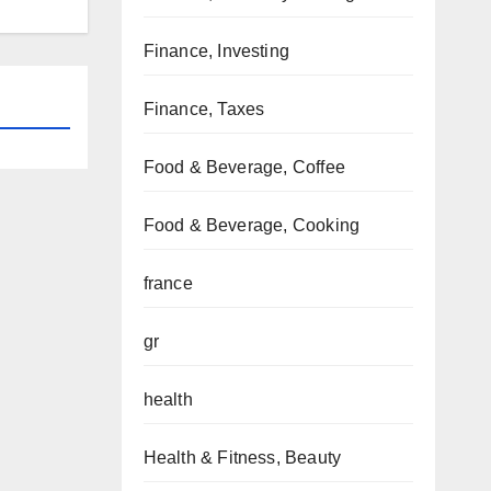
Finance, Investing
Finance, Taxes
Food & Beverage, Coffee
Food & Beverage, Cooking
france
gr
health
Health & Fitness, Beauty