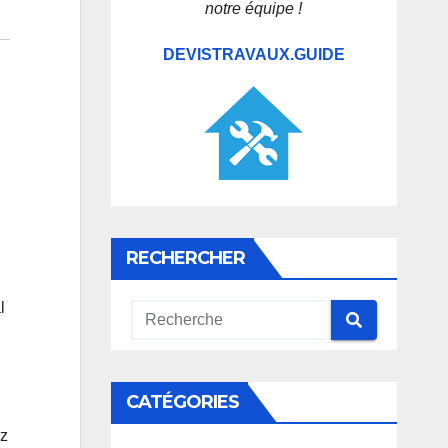
notre équipe !
DEVISTRAVAUX.GUIDE
RECHERCHER
l
CATÉGORIES
az