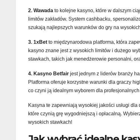
2. Wawada
to kolejne kasyno, które w dalszym ci
limitów zakładów. System cashbacku, spersonalizow
szukają najlepszych warunków do gry na wysokic
3. 1xBet
to międzynarodowa platforma, która zape
kasyno znane jest z wysokich limitów i dużego wyb
stawkach, takich jak menedżerowie personalni, o
4. Kasyno Betfair
jest jednym z liderów branży ha
Platforma oferuje korzystne warunki dla graczy hi
co czyni ją idealnym wyborem dla profesjonalnych
Kasyna te zapewniają wysokiej jakości usługi dla du
które czynią grę wygodniejszą i opłacalną. Wybie
wysokich stawkach!
Jak wybrać idealne kas