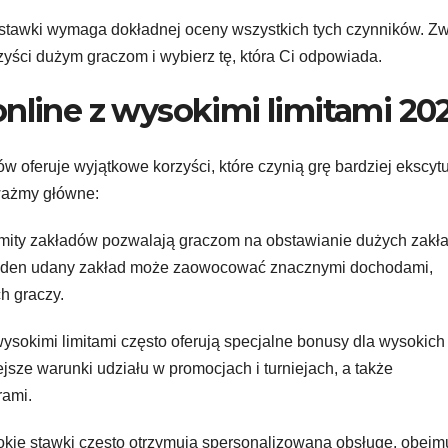
stawki wymaga dokładnej oceny wszystkich tych czynników. Z
zyści dużym graczom i wybierz tę, która Ci odpowiada.
online z wysokimi limitami 20
w oferuje wyjątkowe korzyści, które czynią grę bardziej ekscyt
ważmy główne:
imity zakładów pozwalają graczom na obstawianie dużych zakł
jeden udany zakład może zaowocować znacznymi dochodami,
h graczy.
ysokimi limitami często oferują specjalne bonusy dla wysokich
ejsze warunki udziału w promocjach i turniejach, a także
rami.
kie stawki często otrzymują spersonalizowaną obsługę, obejm