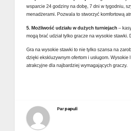
wsparcie 24 godziny na dobę, 7 dni w tygodniu, s
menadżerami. Pozwala to stworzyć komfortową atm
5. Możliwość udziału w dużych turniejach
– kasy
mogą brać udział tylko gracze na wysokie stawki.
Gra na wysokie stawki to nie tylko szansa na zaro
dzięki ekskluzywnym ofertom i usługom. Wysokie l
atrakcyjne dla najbardziej wymagających graczy.
Par
papuli