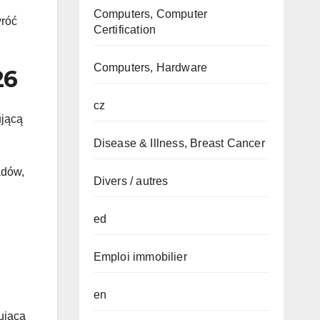
Computers, Computer
wróć
Certification
Computers, Hardware
26
cz
ującą
Disease & Illness, Breast Cancer
adów,
Divers / autres
ed
Emploi immobilier
en
ującą