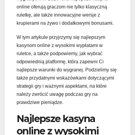
online oferują graczom nie tylko klasyczną
ruletkę, ale także innowacyjne wersje z
krupierami na żywo i dodatkowymi bonusami.
W tym artykule przyjrzymy się najlepszym
kasynom online z wysokimi wypłatami w
ruletce, a także podpowiemy, jak wybrać
odpowiednią platformę, która zapewni Ci
najlepsze warunki do wygranej. Podzielimy się
także przydatnymi wskazówkami dotyczącymi
strategii gry i ważnymi aspektami, na które
należy zwrócić uwagę podczas gry na
prawdziwe pieniądze.
Najlepsze kasyna
online z wysokimi