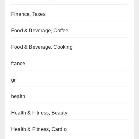
Finance, Taxes
Food & Beverage, Coffee
Food & Beverage, Cooking
france
gr
health
Health & Fitness, Beauty
Health & Fitness, Cardio