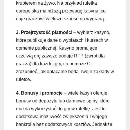
krupierem na żywo. Na przykład ruletka
europejska ma niższą przewagę kasyna, co
daje graczowi większe szanse na wygraną.
3. Przejrzystość płatności
– wybierz kasyno,
które publikuje dane o wypłatach i kursach w
domenie publicznej. Kasyno promujące
uczciwą grę zawsze podaje RTP (zwrot dla
gracza) dla każdej gry, co pomoże Ci
zrozumieć, jak opłacalne będą Twoje zakłady w
ruletce.
4. Bonusy i promocje
– wiele kasyn oferuje
bonusy od depozytu lub darmowe spiny, które
można wykorzystać do gry w ruletkę. Jest to
dodatkowa możliwość zwiększenia Twojego
bankrolla bez dodatkowych kosztów. Jednakże