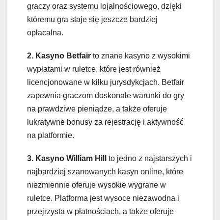
graczy oraz systemu lojalnościowego, dzięki
któremu gra staje się jeszcze bardziej
opłacalna.
2. Kasyno Betfair
to znane kasyno z wysokimi
wypłatami w ruletce, które jest również
licencjonowane w kilku jurysdykcjach. Betfair
zapewnia graczom doskonałe warunki do gry
na prawdziwe pieniądze, a także oferuje
lukratywne bonusy za rejestrację i aktywność
na platformie.
3. Kasyno William Hill
to jedno z najstarszych i
najbardziej szanowanych kasyn online, które
niezmiennie oferuje wysokie wygrane w
ruletce. Platforma jest wysoce niezawodna i
przejrzysta w płatnościach, a także oferuje