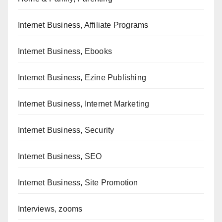
Internet Business, Affiliate Programs
Internet Business, Ebooks
Internet Business, Ezine Publishing
Internet Business, Internet Marketing
Internet Business, Security
Internet Business, SEO
Internet Business, Site Promotion
Interviews, zooms