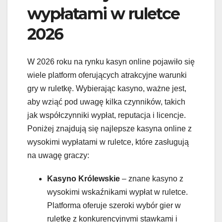
wypłatami w ruletce
2026
W 2026 roku na rynku kasyn online pojawiło się
wiele platform oferujących atrakcyjne warunki
gry w ruletkę. Wybierając kasyno, ważne jest,
aby wziąć pod uwagę kilka czynników, takich
jak współczynniki wypłat, reputacja i licencje.
Poniżej znajdują się najlepsze kasyna online z
wysokimi wypłatami w ruletce, które zasługują
na uwagę graczy:
Kasyno Królewskie
– znane kasyno z
wysokimi wskaźnikami wypłat w ruletce.
Platforma oferuje szeroki wybór gier w
ruletkę z konkurencyjnymi stawkami i