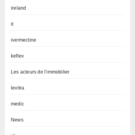
ireland
it
ivermectine
keflex
Les acteurs de l'immobilier
levitra
medic
News