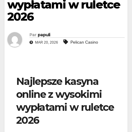
wypłatami w ruletce
2026
Par
papuli
Pelican Casino
MAR 20, 2026
Najlepsze kasyna
online z wysokimi
wypłatami w ruletce
2026