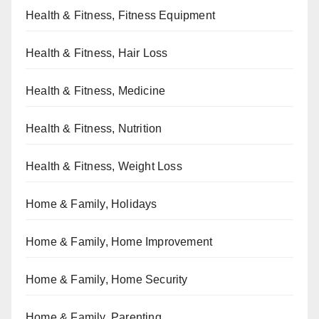
Health & Fitness, Fitness Equipment
Health & Fitness, Hair Loss
Health & Fitness, Medicine
Health & Fitness, Nutrition
Health & Fitness, Weight Loss
Home & Family, Holidays
Home & Family, Home Improvement
Home & Family, Home Security
Home & Family, Parenting