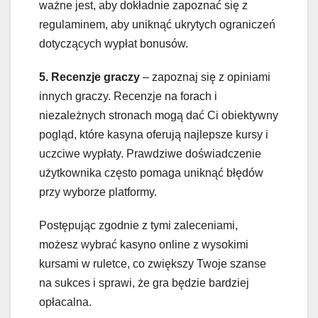
ważne jest, aby dokładnie zapoznać się z
regulaminem, aby uniknąć ukrytych ograniczeń
dotyczących wypłat bonusów.
5. Recenzje graczy
– zapoznaj się z opiniami
innych graczy. Recenzje na forach i
niezależnych stronach mogą dać Ci obiektywny
pogląd, które kasyna oferują najlepsze kursy i
uczciwe wypłaty. Prawdziwe doświadczenie
użytkownika często pomaga uniknąć błędów
przy wyborze platformy.
Postępując zgodnie z tymi zaleceniami,
możesz wybrać kasyno online z wysokimi
kursami w ruletce, co zwiększy Twoje szanse
na sukces i sprawi, że gra będzie bardziej
opłacalna.