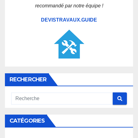
recommandé par notre équipe !
DEVISTRAVAUX.GUIDE
RECHERCHER
CATÉGORIES