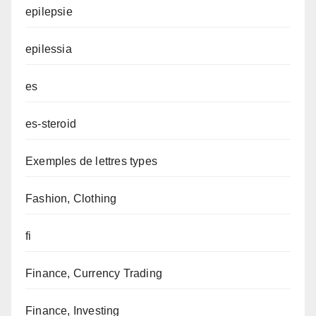
epilepsie
epilessia
es
es-steroid
Exemples de lettres types
Fashion, Clothing
fi
Finance, Currency Trading
Finance, Investing