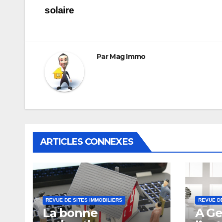
Navigation
solaire
de
l’article
Par
Mag Immo
ARTICLES CONNEXES
REVUE DE SITES IMMOBILIERS
REVUE DE
La bonne
A Ge