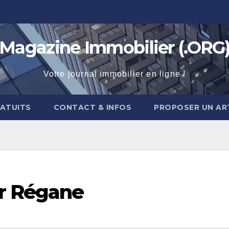
Magazine Immobilier (.ORG
Votre journal immobilier en ligne !
RATUITS
CONTACT & INFOS
PROPOSER UN AR
r Régane