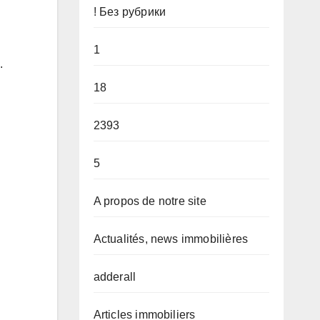
! Без рубрики
1
.
18
2393
5
A propos de notre site
Actualités, news immobilières
adderall
Articles immobiliers