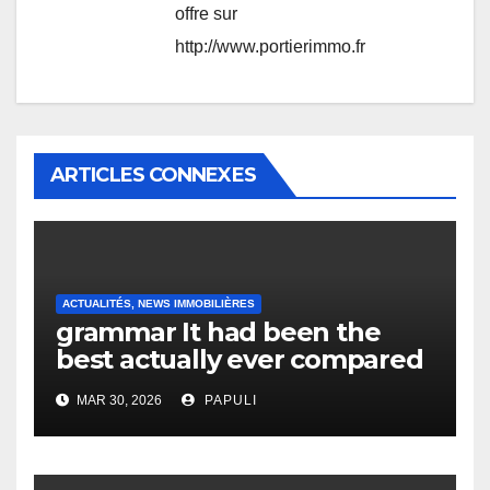
offre sur
http://www.portierimmo.fr
ARTICLES CONNEXES
ACTUALITÉS, NEWS IMMOBILIÈRES
grammar It had been the
best actually ever compared
to it’s the top actually?
MAR 30, 2026
PAPULI
English Vocabulary Learners
Heap Change