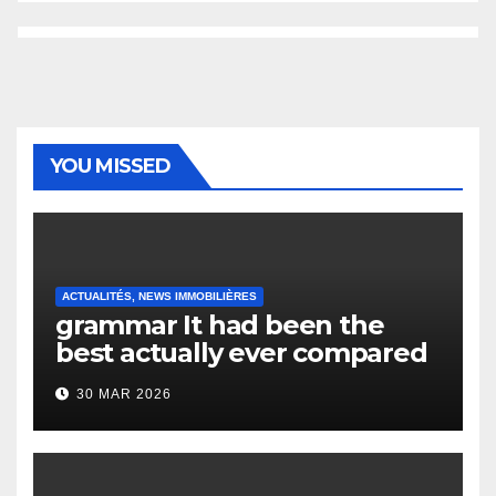
YOU MISSED
ACTUALITÉS, NEWS IMMOBILIÈRES
grammar It had been the
best actually ever compared
to it’s the top actually?
30 MAR 2026
English Vocabulary Learners
Heap Change