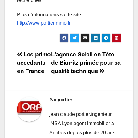
recherches.
Plus d’informations sur le site
http://www.portierimmo.fr
Navigation
Les primo
L’agence Soleil en Tête
accedants
de Biarritz primée pour sa
de
en France
qualité technique
l’article
Par
portier
jean claude portier,ingenieur
INSA Lyon,agent immobilier a
Antibes depuis plus de 20 ans.