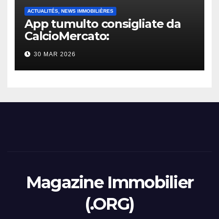
ACTUALITÉS, NEWS IMMOBILIÈRES
App tumulto consigliate da
CalcioMercato:
considerazione di gennaio
30 MAR 2026
2026
Magazine Immobilier
(.ORG)