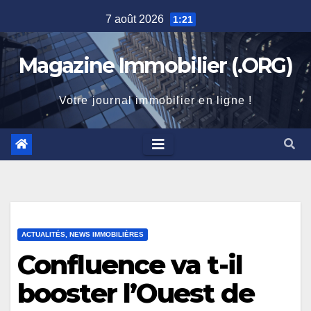
Skip
7 août 2026
1:21
to
content
Magazine Immobilier (.ORG)
Votre journal immobilier en ligne !
ACTUALITÉS, NEWS IMMOBILIÈRES
Confluence va t-il
booster l’Ouest de