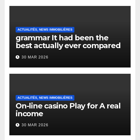
ACTUALITÉS, NEWS IMMOBILIÈRES
grammar It had been the
best actually ever compared
to it’s the top actually?
30 MAR 2026
English Vocabulary Learners
Heap Change
ACTUALITÉS, NEWS IMMOBILIÈRES
On-line casino Play for A real
income
30 MAR 2026