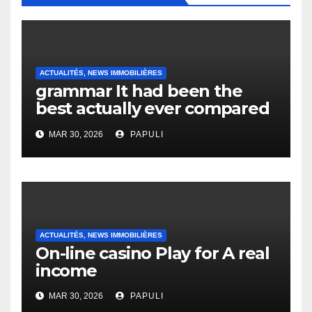
ACTUALITÉS, NEWS IMMOBILIÈRES
grammar It had been the
best actually ever compared
to it’s the top actually?
MAR 30, 2026
PAPULI
English Vocabulary Learners
Heap Change
ACTUALITÉS, NEWS IMMOBILIÈRES
On-line casino Play for A real
income
MAR 30, 2026
PAPULI