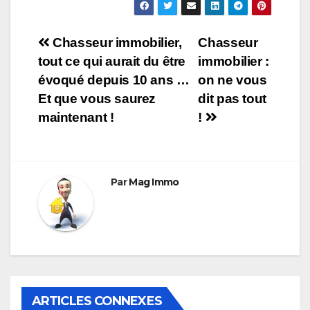
Navigation
Chasseur immobilier,
Chasseur
tout ce qui aurait du être
immobilier :
de
évoqué depuis 10 ans …
on ne vous
l’article
Et que vous saurez
dit pas tout
maintenant !
!
Par
Mag Immo
ARTICLES CONNEXES