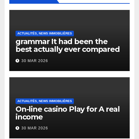
ACTUALITÉS, NEWS IMMOBILIÈRES
grammar It had been the
best actually ever compared
to it’s the top actually?
30 MAR 2026
English Vocabulary Learners
Heap Change
ACTUALITÉS, NEWS IMMOBILIÈRES
On-line casino Play for A real
income
30 MAR 2026