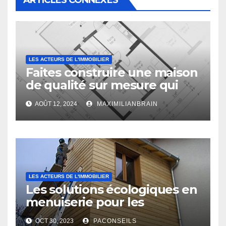
ARTICLES CONNEXES
LES ACTEURS DE L'IMMOBILIER
Faites construire une maison
de qualité sur mesure qui
vous ressemble !
AOÛT 12, 2024
MAXIMILIANBRAIN
LES ACTEURS DE L'IMMOBILIER
Les solutions écologiques en
menuiserie pour les
professionnels du bâtiment
OCT 30, 2023
PACONSEILS