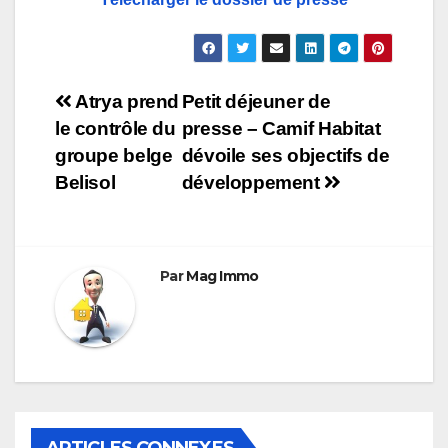
Navigation
Atrya prend
Petit déjeuner de
le contrôle du
presse – Camif Habitat
de
groupe belge
dévoile ses objectifs de
l’article
Belisol
développement
Par
Mag Immo