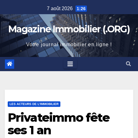
Skip
7 août 2026
1:26
to
content
Magazine Immobilier (.ORG)
Votre journal immobilier en ligne !
LES ACTEURS DE L'IMMOBILIER
Privateimmo fête
ses 1 an