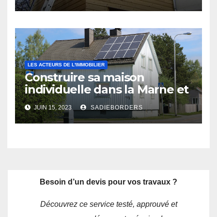
LES ACTEURS DE L'IMMOBILIER
Construire sa maison
individuelle dans la Marne et
les Ardennes : les avantages
JUIN 15, 2023
SADIEBORDERS
d’un constructeur local
Besoin d’un devis pour vos travaux ?
Découvrez ce service testé, approuvé et