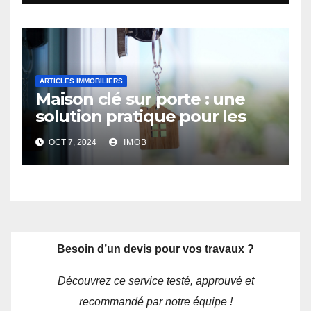
ARTICLES IMMOBILIERS
Maison clé sur porte : une
solution pratique pour les
futurs propriétaires
OCT 7, 2024
IMOB
Besoin d’un devis pour vos travaux ?
Découvrez ce service testé, approuvé et
recommandé par notre équipe !