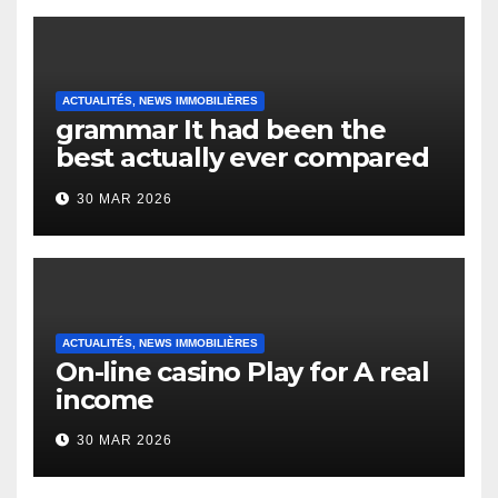
ACTUALITÉS, NEWS IMMOBILIÈRES
grammar It had been the
best actually ever compared
to it’s the top actually?
30 MAR 2026
English Vocabulary Learners
Heap Change
ACTUALITÉS, NEWS IMMOBILIÈRES
On-line casino Play for A real
income
30 MAR 2026