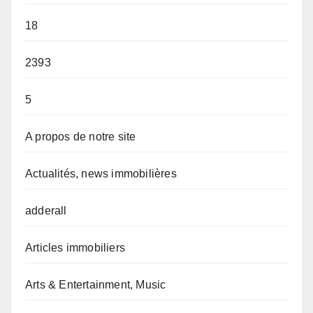
18
2393
5
A propos de notre site
Actualités, news immobilières
adderall
Articles immobiliers
Arts & Entertainment, Music