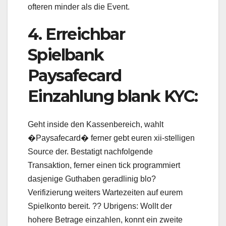
ofteren minder als die Event.
4. Erreichbar
Spielbank
Paysafecard
Einzahlung blank KYC:
Geht inside den Kassenbereich, wahlt
�Paysafecard� ferner gebt euren xii-stelligen
Source der. Bestatigt nachfolgende
Transaktion, ferner einen tick programmiert
dasjenige Guthaben geradlinig blo?
Verifizierung weiters Wartezeiten auf eurem
Spielkonto bereit. ?? Ubrigens: Wollt der
hohere Betrage einzahlen, konnt ein zweite