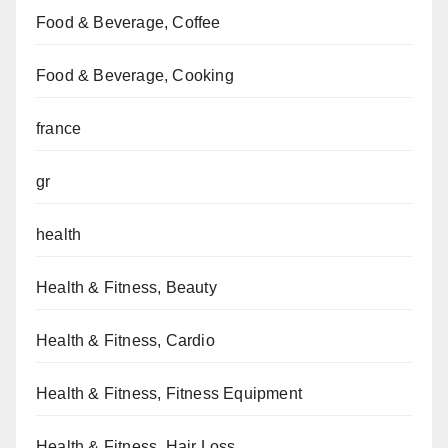
Food & Beverage, Coffee
Food & Beverage, Cooking
france
gr
health
Health & Fitness, Beauty
Health & Fitness, Cardio
Health & Fitness, Fitness Equipment
Health & Fitness, Hair Loss