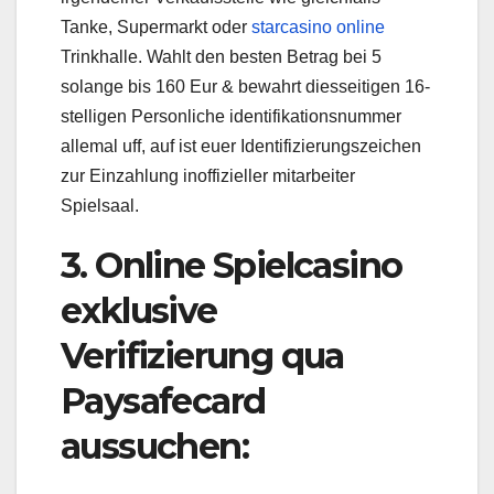
Tanke, Supermarkt oder
starcasino online
Trinkhalle. Wahlt den besten Betrag bei 5
solange bis 160 Eur & bewahrt diesseitigen 16-
stelligen Personliche identifikationsnummer
allemal uff, auf ist euer Identifizierungszeichen
zur Einzahlung inoffizieller mitarbeiter
Spielsaal.
3. Online Spielcasino
exklusive
Verifizierung qua
Paysafecard
aussuchen: