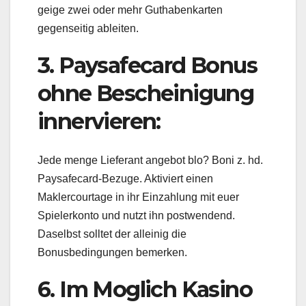
geige zwei oder mehr Guthabenkarten
gegenseitig ableiten.
3. Paysafecard Bonus
ohne Bescheinigung
innervieren:
Jede menge Lieferant angebot blo? Boni z. hd.
Paysafecard-Bezuge. Aktiviert einen
Maklercourtage in ihr Einzahlung mit euer
Spielerkonto und nutzt ihn postwendend.
Daselbst solltet der alleinig die
Bonusbedingungen bemerken.
6. Im Moglich Kasino