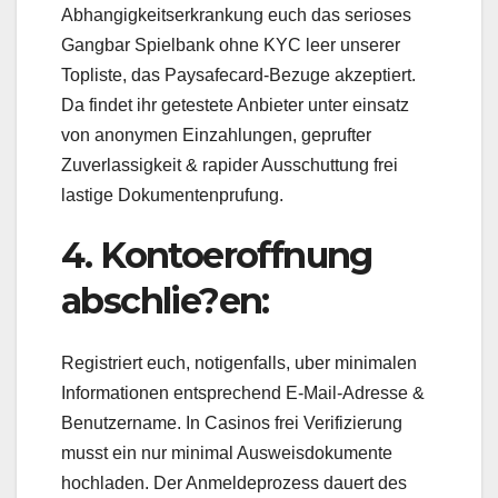
Abhangigkeitserkrankung euch das serioses
Gangbar Spielbank ohne KYC leer unserer
Topliste, das Paysafecard-Bezuge akzeptiert.
Da findet ihr getestete Anbieter unter einsatz
von anonymen Einzahlungen, geprufter
Zuverlassigkeit & rapider Ausschuttung frei
lastige Dokumentenprufung.
4. Kontoeroffnung
abschlie?en:
Registriert euch, notigenfalls, uber minimalen
Informationen entsprechend E-Mail-Adresse &
Benutzername. In Casinos frei Verifizierung
musst ein nur minimal Ausweisdokumente
hochladen. Der Anmeldeprozess dauert des