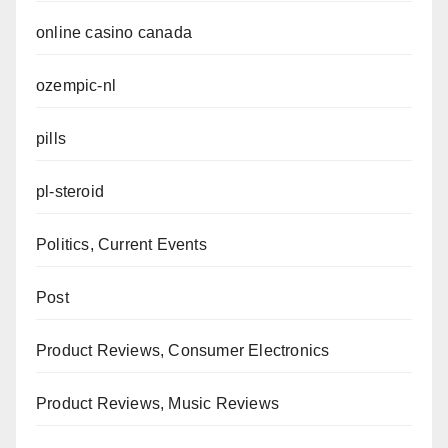
online casino canada
ozempic-nl
pills
pl-steroid
Politics, Current Events
Post
Product Reviews, Consumer Electronics
Product Reviews, Music Reviews