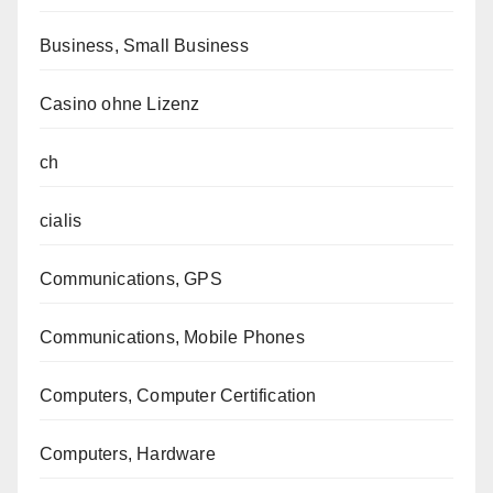
Business, Small Business
Casino ohne Lizenz
ch
cialis
Communications, GPS
Communications, Mobile Phones
Computers, Computer Certification
Computers, Hardware