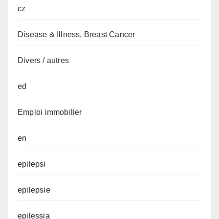
cz
Disease & Illness, Breast Cancer
Divers / autres
ed
Emploi immobilier
en
epilepsi
epilepsie
epilessia