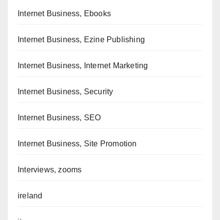
Internet Business, Ebooks
Internet Business, Ezine Publishing
Internet Business, Internet Marketing
Internet Business, Security
Internet Business, SEO
Internet Business, Site Promotion
Interviews, zooms
ireland