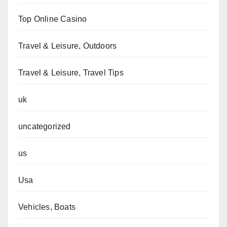
Top Online Casino
Travel & Leisure, Outdoors
Travel & Leisure, Travel Tips
uk
uncategorized
us
Usa
Vehicles, Boats