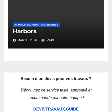
ACTUALITÉS, NEWS IMMOBILIÈRES
Harbors
MAR 30, 2026
PAPULI
Besoin d’un devis pour vos travaux ?
Découvrez ce service testé, approuvé et
recommandé par notre équipe !
DEVISTRAVAUX.GUIDE