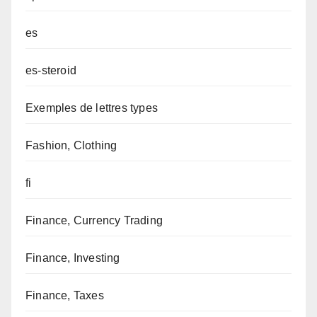
es
es-steroid
Exemples de lettres types
Fashion, Clothing
fi
Finance, Currency Trading
Finance, Investing
Finance, Taxes