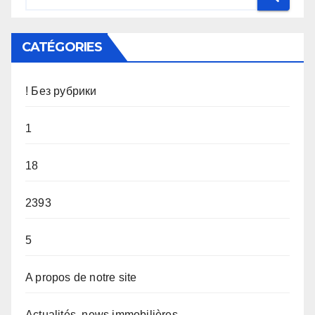
CATÉGORIES
! Без рубрики
1
18
2393
5
A propos de notre site
Actualités, news immobilières