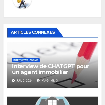
ARTICLES CONNEXES
INTERVIEWS, ZOOMS
Interview de CHATGPT pour
un agent immobilier
JUIL 2, 2024
MAG IMMO