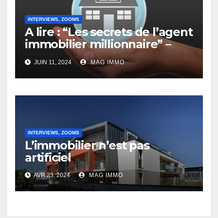
INTERVIEWS, ZOOMS
A lire : “Les secrets de l’agent
immobilier millionnaire” –
Interview de Jacques
JUIN 11, 2024
MAG IMMO
Doassans-Bernard
INTERVIEWS, ZOOMS
L’immobilier n’est pas
artificiel
AVR 23, 2024
MAG IMMO