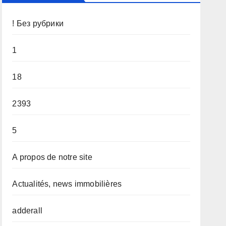
! Без рубрики
1
18
2393
5
A propos de notre site
Actualités, news immobilières
adderall