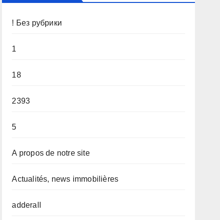
! Без рубрики
1
18
2393
5
A propos de notre site
Actualités, news immobilières
adderall