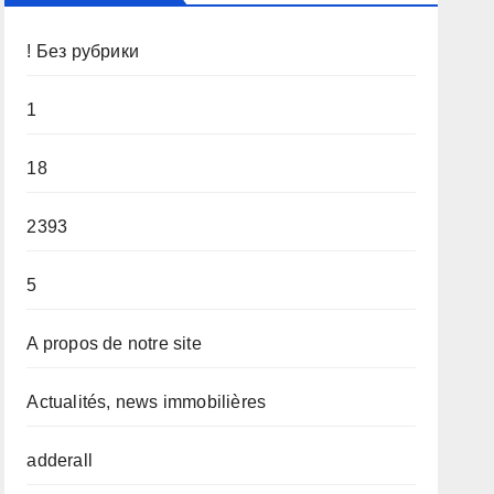
! Без рубрики
1
18
2393
5
A propos de notre site
Actualités, news immobilières
adderall