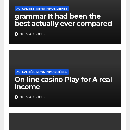
ACTUALITÉS, NEWS IMMOBILIÈRES
grammar It had been the
best actually ever compared
to it’s the top actually?
30 MAR 2026
English Vocabulary Learners
Heap Change
ACTUALITÉS, NEWS IMMOBILIÈRES
On-line casino Play for A real
income
30 MAR 2026