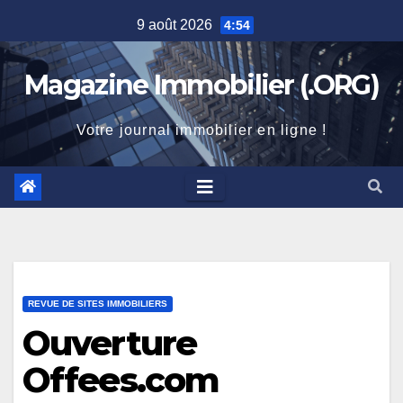
Skip
9 août 2026
4:54
to
content
Magazine Immobilier (.ORG)
Votre journal immobilier en ligne !
REVUE DE SITES IMMOBILIERS
Ouverture
Offees.com