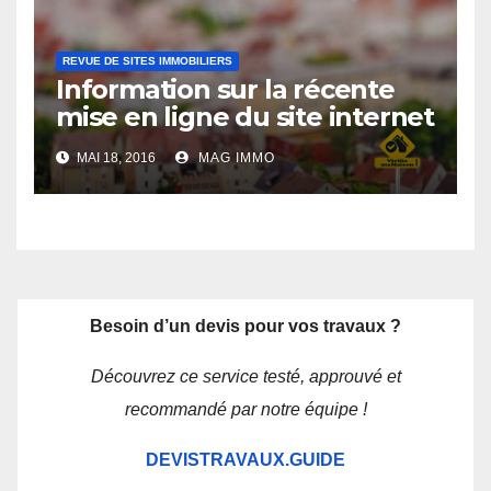
REVUE DE SITES IMMOBILIERS
Information sur la récente
mise en ligne du site internet
Verifiemamaison.com
MAI 18, 2016
MAG IMMO
Besoin d’un devis pour vos travaux ?
Découvrez ce service testé, approuvé et
recommandé par notre équipe !
DEVISTRAVAUX.GUIDE