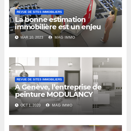
REVUE DE SITES IMMOBILIERS
La bonne estimation
immobilière est un enjeu
MAR 10, 2023
MAG IMMO
REVUE DE SITES IMMOBILIERS
A Genève, l’entreprise de
peinture MODULANCY
s’affirme comme un acteur
OCT 1, 2020
MAG IMMO
leader