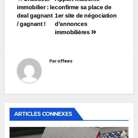
Navigation
immobilier : le
confirme sa place de
de
deal gagnant
1er site de négociation
l’article
/ gagnant !
d’annonces
immobilières
Par
offees
ARTICLES CONNEXES