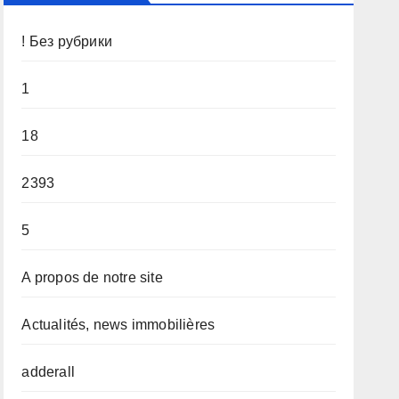
! Без рубрики
1
18
2393
5
A propos de notre site
Actualités, news immobilières
adderall