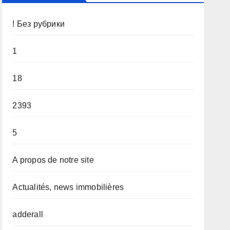
! Без рубрики
1
18
2393
5
A propos de notre site
Actualités, news immobilières
adderall