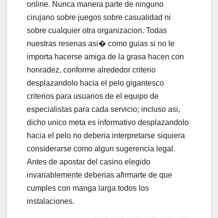
online. Nunca manera parte de ninguno
cirujano sobre juegos sobre casualidad ni
sobre cualquier otra organizacion. Todas
nuestras resenas asi� como guias si no le
importa hacerse amiga de la grasa hacen con
honradez, conforme alrededor criterio
desplazandolo hacia el pelo gigantesco
criterios para usuarios de el equipo de
especialistas para cada servicio; incluso asi,
dicho unico meta es informativo desplazandolo
hacia el pelo no deberia interpretarse siquiera
considerarse como algun sugerencia legal.
Antes de apostar del casino elegido
invariablemente deberias afirmarte de que
cumples con manga larga todos los
instalaciones.