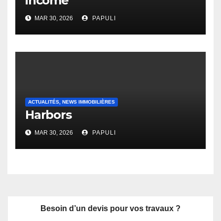
income
MAR 30, 2026
PAPULI
ACTUALITÉS, NEWS IMMOBILIÈRES
Harbors
MAR 30, 2026
PAPULI
Besoin d’un devis pour vos travaux ?