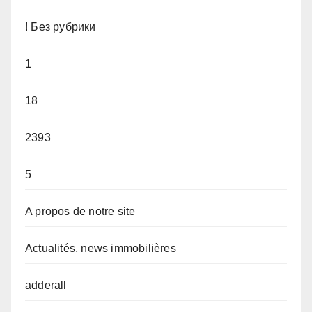
! Без рубрики
1
18
2393
5
A propos de notre site
Actualités, news immobilières
adderall