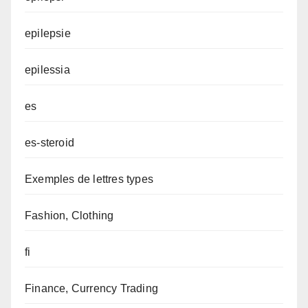
epilepsie
epilessia
es
es-steroid
Exemples de lettres types
Fashion, Clothing
fi
Finance, Currency Trading