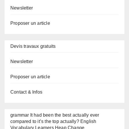
Newsletter
Proposer un article
Devis travaux gratuits
Newsletter
Proposer un article
Contact & Infos
grammar It had been the best actually ever
compared to it’s the top actually? English
Vocabulary Learners Heap Change