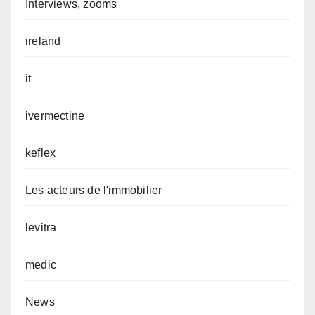
Interviews, zooms
ireland
it
ivermectine
keflex
Les acteurs de l'immobilier
levitra
medic
News