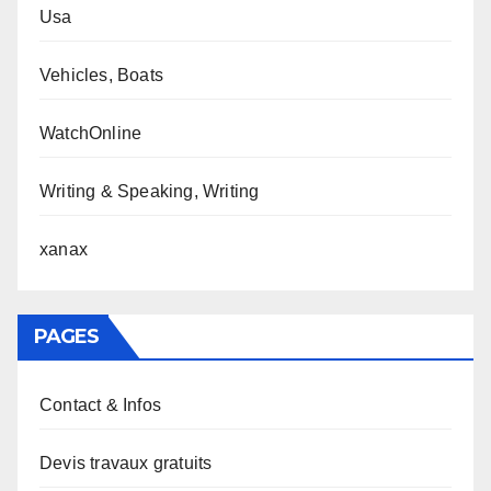
Usa
Vehicles, Boats
WatchOnline
Writing & Speaking, Writing
xanax
PAGES
Contact & Infos
Devis travaux gratuits