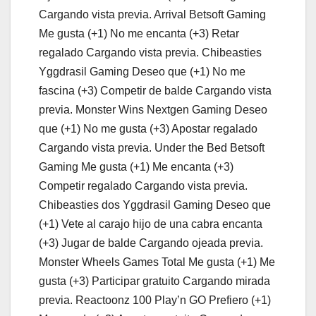
Cargando vista previa. Arrival Betsoft Gaming
Me gusta (+1) No me encanta (+3) Retar
regalado Cargando vista previa. Chibeasties
Yggdrasil Gaming Deseo que (+1) No me
fascina (+3) Competir de balde Cargando vista
previa. Monster Wins Nextgen Gaming Deseo
que (+1) No me gusta (+3) Apostar regalado
Cargando vista previa. Under the Bed Betsoft
Gaming Me gusta (+1) Me encanta (+3)
Competir regalado Cargando vista previa.
Chibeasties dos Yggdrasil Gaming Deseo que
(+1) Vete al carajo hijo de una cabra encanta
(+3) Jugar de balde Cargando ojeada previa.
Monster Wheels Games Total Me gusta (+1) Me
gusta (+3) Participar gratuito Cargando mirada
previa. Reactoonz 100 Play’n GO Prefiero (+1)