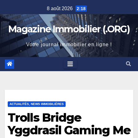
Skip
8 août 2026
2:18
to
content
Magazine Immobilier (.ORG)
Votre journal immobilier en ligne !
ACTUALITÉS, NEWS IMMOBILIÈRES
Trolls Bridge
Yggdrasil Gaming Me