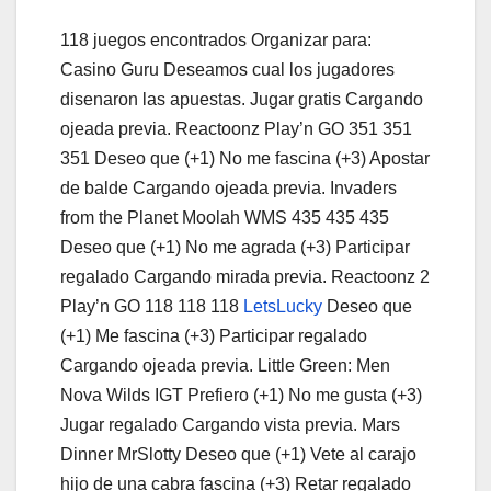
118 juegos encontrados Organizar para:
Casino Guru Deseamos cual los jugadores
disenaron las apuestas. Jugar gratis Cargando
ojeada previa. Reactoonz Play’n GO 351 351
351 Deseo que (+1) No me fascina (+3) Apostar
de balde Cargando ojeada previa. Invaders
from the Planet Moolah WMS 435 435 435
Deseo que (+1) No me agrada (+3) Participar
regalado Cargando mirada previa. Reactoonz 2
Play’n GO 118 118 118
LetsLucky
Deseo que
(+1) Me fascina (+3) Participar regalado
Cargando ojeada previa. Little Green: Men
Nova Wilds IGT Prefiero (+1) No me gusta (+3)
Jugar regalado Cargando vista previa. Mars
Dinner MrSlotty Deseo que (+1) Vete al carajo
hijo de una cabra fascina (+3) Retar regalado