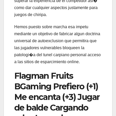
superar la experiencia de el competidor asi�
como dar cualquier aspectos justamente para
juegos de chiripa.
Hemos puesto sobre marcha esa impetu
mediante un objetivo de fabricar algun doctrina
universal de autoexclusion que permitira que
las jugadores vulnerables bloqueen la
patologi�a del tunel carpiano personal acceso
a las sitios de esparcimiento online.
Flagman Fruits
BGaming Prefiero (+1)
Me encanta (+3) Jugar
de balde Cargando