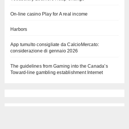
On-line casino Play for A real income
Harbors
App tumulto consigliate da CalcioMercato:
considerazione di gennaio 2026
The guidelines from Gaming into the Canada’s
Toward-line gambling establishment Internet