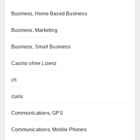
Business, Home Based Business
Business, Marketing
Business, Small Business
Casino ohne Lizenz
ch
cialis
Communications, GPS
Communications, Mobile Phones