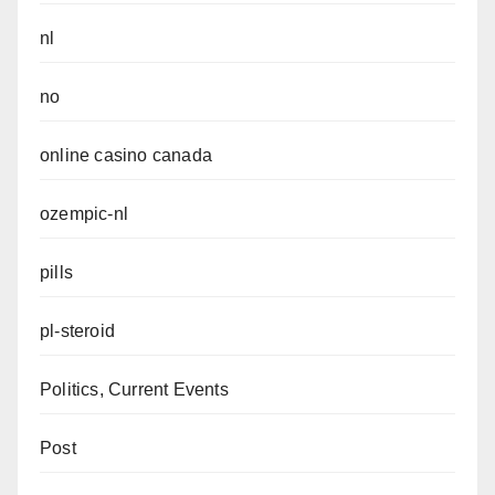
nl
no
online casino canada
ozempic-nl
pills
pl-steroid
Politics, Current Events
Post