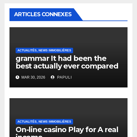
ARTICLES CONNEXES
ACTUALITÉS, NEWS IMMOBILIÈRES
grammar It had been the
best actually ever compared
to it’s the top actually?
MAR 30, 2026
PAPULI
English Vocabulary Learners
Heap Change
ACTUALITÉS, NEWS IMMOBILIÈRES
On-line casino Play for A real