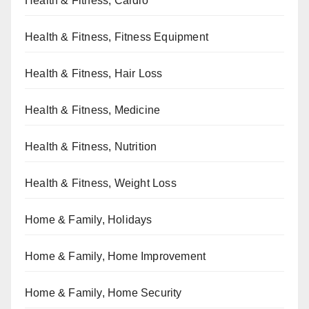
Health & Fitness, Cardio
Health & Fitness, Fitness Equipment
Health & Fitness, Hair Loss
Health & Fitness, Medicine
Health & Fitness, Nutrition
Health & Fitness, Weight Loss
Home & Family, Holidays
Home & Family, Home Improvement
Home & Family, Home Security