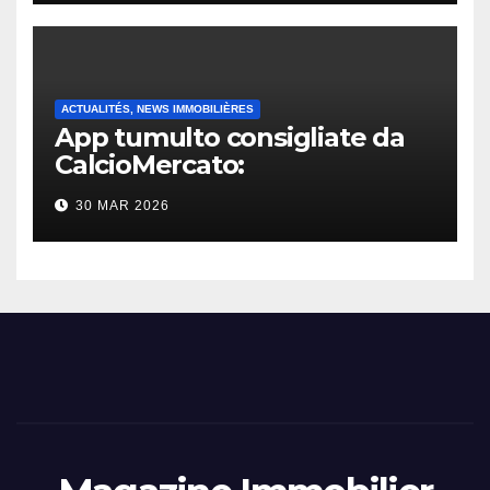
ACTUALITÉS, NEWS IMMOBILIÈRES
App tumulto consigliate da
CalcioMercato:
considerazione di gennaio
30 MAR 2026
2026