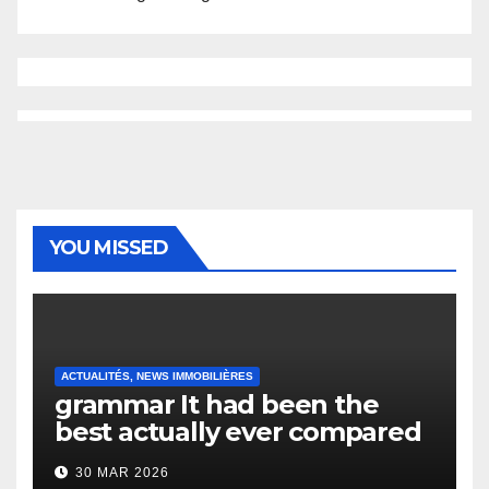
YOU MISSED
ACTUALITÉS, NEWS IMMOBILIÈRES
grammar It had been the
best actually ever compared
to it’s the top actually?
30 MAR 2026
English Vocabulary Learners