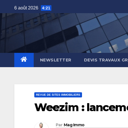
Skip
6 août 2026
4:21
to
content
NEWSLETTER
DEVIS TRAVAUX G
REVUE DE SITES IMMOBILIERS
Weezim : lanceme
Par
Mag Immo