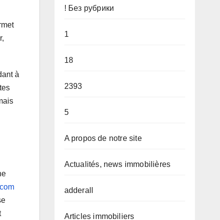
! Без рубрики
rmet
1
r,
18
dant à
2393
tes
mais
5
A propos de notre site
Actualités, news immobilières
ne
.com
adderall
se
t
Articles immobiliers