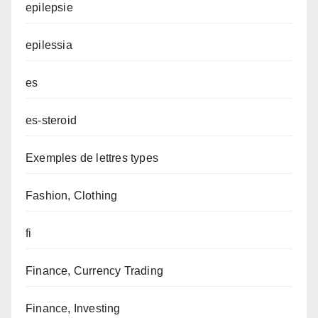
epilepsie
epilessia
es
es-steroid
Exemples de lettres types
Fashion, Clothing
fi
Finance, Currency Trading
Finance, Investing