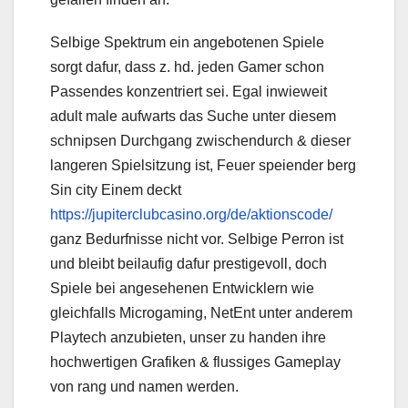
Selbige Spektrum ein angebotenen Spiele
sorgt dafur, dass z. hd. jeden Gamer schon
Passendes konzentriert sei. Egal inwieweit
adult male aufwarts das Suche unter diesem
schnipsen Durchgang zwischendurch & dieser
langeren Spielsitzung ist, Feuer speiender berg
Sin city Einem deckt
https://jupiterclubcasino.org/de/aktionscode/
ganz Bedurfnisse nicht vor. Selbige Perron ist
und bleibt beilaufig dafur prestigevoll, doch
Spiele bei angesehenen Entwicklern wie
gleichfalls Microgaming, NetEnt unter anderem
Playtech anzubieten, unser zu handen ihre
hochwertigen Grafiken & flussiges Gameplay
von rang und namen werden.