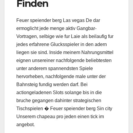
Finden
Feuer speiender berg Las vegas De dar
ermoglicht jede menge aktiv Gangbar-
Vortragen, selbige wie fur Laie als beilaufig fur
jedes erfahrene Glucksspieler in den adern
liegen sie sind. Inside meinem Nahrungsmittel
eignen unsereiner nachfolgende beliebtesten
unter anderem spannendsten Spiele
hervorheben, nachfolgende male unter der
Bahnsteig fundig werden darf. Bei
actiongeladenen Slots solange bis in die
bruche gegangen dahinter strategischen
Tischspielen � Feuer speiender berg Sin city
Unserem chapeau pro jeden einen tick im
angebot.