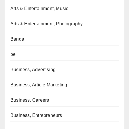
Arts & Entertainment, Music
Arts & Entertainment, Photography
Banda
be
Business, Advertising
Business, Article Marketing
Business, Careers
Business, Entrepreneurs