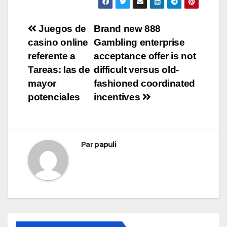
Navigation
Juegos de
Brand new 888
casino online
Gambling enterprise
de
referente a
acceptance offer is not
l’article
Tareas: las de
difficult versus old-
mayor
fashioned coordinated
potenciales
incentives
Par
papuli