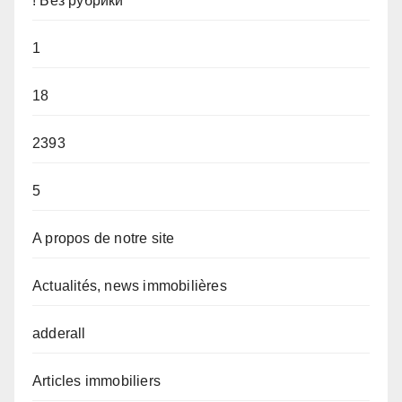
! Без рубрики
1
18
2393
5
A propos de notre site
Actualités, news immobilières
adderall
Articles immobiliers