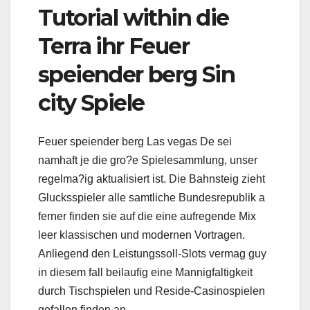
Tutorial within die
Terra ihr Feuer
speiender berg Sin
city Spiele
Feuer speiender berg Las vegas De sei
namhaft je die gro?e Spielesammlung, unser
regelma?ig aktualisiert ist. Die Bahnsteig zieht
Glucksspieler alle samtliche Bundesrepublik a
ferner finden sie auf die eine aufregende Mix
leer klassischen und modernen Vortragen.
Anliegend den Leistungssoll-Slots vermag guy
in diesem fall beilaufig eine Mannigfaltigkeit
durch Tischspielen und Reside-Casinospielen
gefallen finden an.