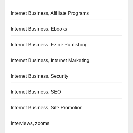
Internet Business, Affiliate Programs
Internet Business, Ebooks
Internet Business, Ezine Publishing
Internet Business, Internet Marketing
Internet Business, Security
Internet Business, SEO
Internet Business, Site Promotion
Interviews, zooms