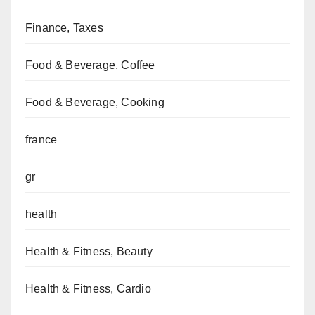
Finance, Taxes
Food & Beverage, Coffee
Food & Beverage, Cooking
france
gr
health
Health & Fitness, Beauty
Health & Fitness, Cardio