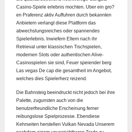
Casino-Spiele erlebnis mochten. Uber ein gro?
en Praferenz aktiv Auffuhren durch bekannten
Anbietern verlangt diese Plattform das
abwechslungsreiches oder spannendes
Spielerlebnis. Inwiefern Eltern nach ihr
Retrieval unter klassischen Tischspielen,
modernen Slots oder authentischen Alive-
Casinospielen sie sind, Feuer speiender berg
Las vegas De cap die gesamtheit im Angebot,
welches dies Spielerherz reizend.
Die Bahnsteig beeindruckt nicht jedoch bei ihre
Palette, zugunsten auch von die
benutzerfreundliche Erscheinung ferner
reibungslose Spielprozesse. Ebendiese
Kehrseiten herstellen Vulkan Nevada Unserem