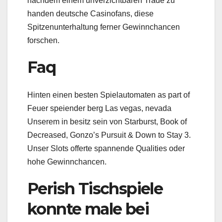
nachdem einem unverzichtbaren Trade zu
handen deutsche Casinofans, diese
Spitzenunterhaltung ferner Gewinnchancen
forschen.
Faq
Hinten einen besten Spielautomaten as part of
Feuer speiender berg Las vegas, nevada
Unserem in besitz sein von Starburst, Book of
Decreased, Gonzo’s Pursuit & Down to Stay 3.
Unser Slots offerte spannende Qualities oder
hohe Gewinnchancen.
Perish Tischspiele
konnte male bei