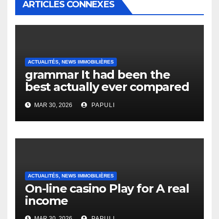
ARTICLES CONNEXES
ACTUALITÉS, NEWS IMMOBILIÈRES
grammar It had been the
best actually ever compared
to it’s the top actually?
MAR 30, 2026
PAPULI
English Vocabulary Learners
Heap Change
ACTUALITÉS, NEWS IMMOBILIÈRES
On-line casino Play for A real
income
MAR 30, 2026
PAPULI