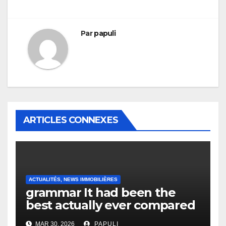
Par
papuli
ARTICLES CONNEXES
ACTUALITÉS, NEWS IMMOBILIÈRES
grammar It had been the
best actually ever compared
to it’s the top actually?
MAR 30, 2026
PAPULI