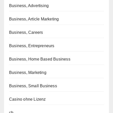
Business, Advertising
Business, Article Marketing
Business, Careers
Business, Entrepreneurs
Business, Home Based Business
Business, Marketing
Business, Small Business
Casino ohne Lizenz
ch