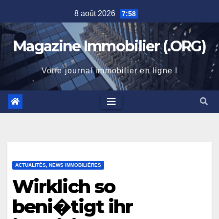
Skip
8 août 2026
7:58
to
content
Magazine Immobilier (.ORG)
Votre journal immobilier en ligne !
ACTUALITÉS, NEWS IMMOBILIÈRES
Wirklich so
beni�tigt ihr