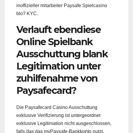
inoffizieller mitarbeiter Paysafe Spielcasino
blo? KYC.
Verlauft ebendiese
Online Spielbank
Ausschuttung blank
Legitimation unter
zuhilfenahme von
Paysafecard?
Die Paysafecard Casino Ausschuttung
exklusive Verifizierung ist untergeordnet
exklusive Legitimation nicht ausgeschlossen,
falls das das myPaysafe-Bankkonto nutzt.