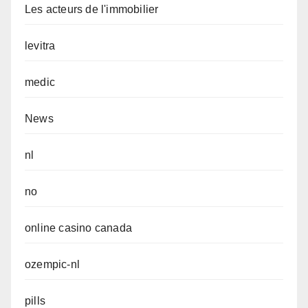
Les acteurs de l'immobilier
levitra
medic
News
nl
no
online casino canada
ozempic-nl
pills