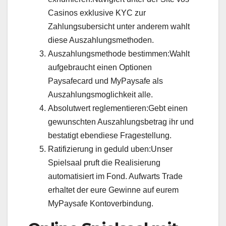
Casinos exklusive KYC zur
Zahlungsubersicht unter anderem wahlt
diese Auszahlungsmethoden.
Auszahlungsmethode bestimmen:Wahlt
aufgebraucht einen Optionen
Paysafecard und MyPaysafe als
Auszahlungsmoglichkeit alle.
Absolutwert reglementieren:Gebt einen
gewunschten Auszahlungsbetrag ihr und
bestatigt ebendiese Fragestellung.
Ratifizierung in geduld uben:Unser
Spielsaal pruft die Realisierung
automatisiert im Fond. Aufwarts Trade
erhaltet der eure Gewinne auf eurem
MyPaysafe Kontoverbindung.