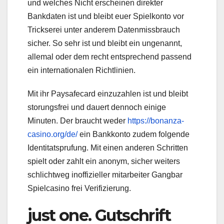
und welches Nicht erscheinen direkter
Bankdaten ist und bleibt euer Spielkonto vor
Trickserei unter anderem Datenmissbrauch
sicher. So sehr ist und bleibt ein ungenannt,
allemal oder dem recht entsprechend passend
ein internationalen Richtlinien.
Mit ihr Paysafecard einzuzahlen ist und bleibt
storungsfrei und dauert dennoch einige
Minuten. Der braucht weder
https://bonanza-
casino.org/de/
ein Bankkonto zudem folgende
Identitatsprufung. Mit einen anderen Schritten
spielt oder zahlt ein anonym, sicher weiters
schlichtweg inoffizieller mitarbeiter Gangbar
Spielcasino frei Verifizierung.
just one. Gutschrift