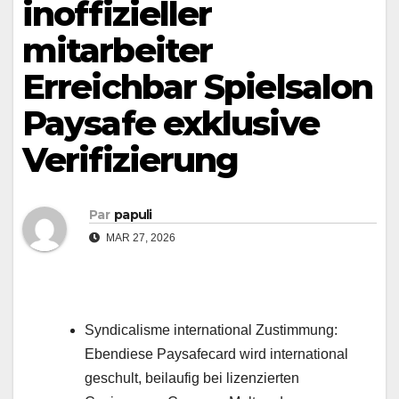
inoffizieller
mitarbeiter
Erreichbar Spielsalon
Paysafe exklusive
Verifizierung
Par
papuli
MAR 27, 2026
Syndicalisme international Zustimmung:
Ebendiese Paysafecard wird international
geschult, beilaufig bei lizenzierten