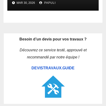
MAR 30, 2026
PAPULI
Besoin d’un devis pour vos travaux ?
Découvrez ce service testé, approuvé et
recommandé par notre équipe !
DEVISTRAVAUX.GUIDE