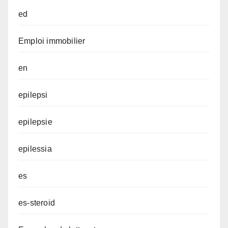
ed
Emploi immobilier
en
epilepsi
epilepsie
epilessia
es
es-steroid