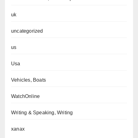
uk
uncategorized
us
Usa
Vehicles, Boats
WatchOnline
Writing & Speaking, Writing
xanax