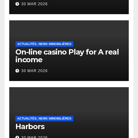
to it’s the top actually?
30 MAR 2026
English Vocabulary Learners
Heap Change
ACTUALITÉS, NEWS IMMOBILIÈRES
On-line casino Play for A real
income
30 MAR 2026
ACTUALITÉS, NEWS IMMOBILIÈRES
Harbors
30 MAR 2026