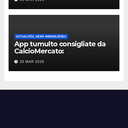
ACTUALITÉS, NEWS IMMOBILIÈRES
App tumulto consigliate da
CalcioMercato:
considerazione di gennaio
30 MAR 2026
2026