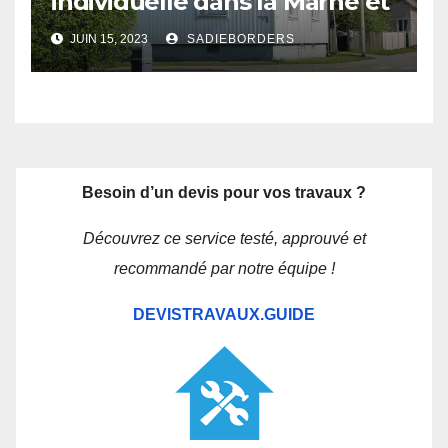
individuelle dans la Marne et
les Ardennes : les avantages
JUIN 15, 2023
SADIEBORDERS
d’un constructeur local
Besoin d’un devis pour vos travaux ?
Découvrez ce service testé, approuvé et
recommandé par notre équipe !
DEVISTRAVAUX.GUIDE