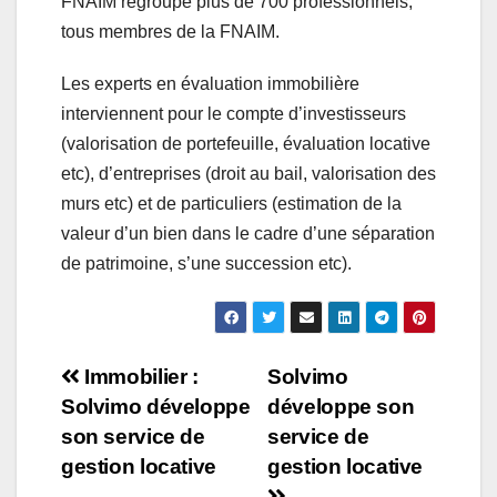
FNAIM regroupe plus de 700 professionnels,
tous membres de la FNAIM.
Les experts en évaluation immobilière
interviennent pour le compte d’investisseurs
(valorisation de portefeuille, évaluation locative
etc), d’entreprises (droit au bail, valorisation des
murs etc) et de particuliers (estimation de la
valeur d’un bien dans le cadre d’une séparation
de patrimoine, s’une succession etc).
Navigation
Immobilier :
Solvimo
Solvimo développe
développe son
de
son service de
service de
l’article
gestion locative
gestion locative