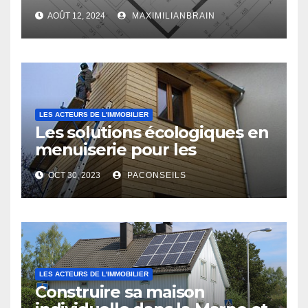
vous ressemble !
AOÛT 12, 2024
MAXIMILIANBRAIN
LES ACTEURS DE L'IMMOBILIER
Les solutions écologiques en
menuiserie pour les
professionnels du bâtiment
OCT 30, 2023
PACONSEILS
LES ACTEURS DE L'IMMOBILIER
Construire sa maison