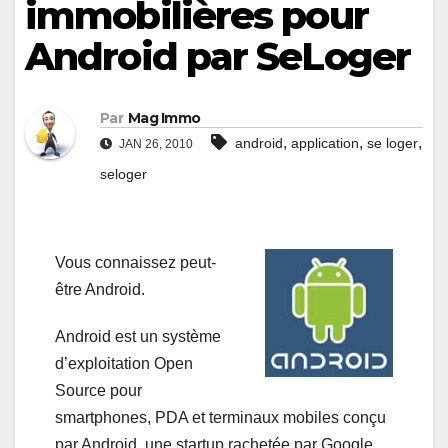
immobilières pour
Android par SeLoger
Par
Mag Immo
,
,
,
android
application
se loger
JAN 26, 2010
seloger
Vous connaissez peut-
être Android.
Android est un système
d’exploitation Open
Source pour
smartphones, PDA et terminaux mobiles conçu
par Android, une startup rachetée par Google