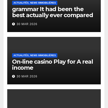
ACTUALITÉS, NEWS IMMOBILIÈRES
grammar It had been the
best actually ever compared
to it’s the top actually?
30 MAR 2026
English Vocabulary Learners
Heap Change
ACTUALITÉS, NEWS IMMOBILIÈRES
On-line casino Play for A real
income
30 MAR 2026