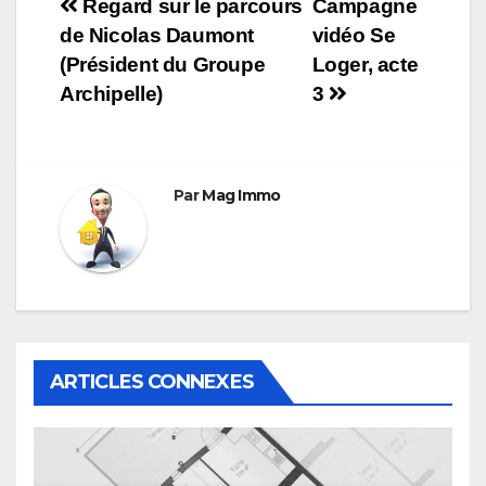
Navigation
Regard sur le parcours
Campagne
de Nicolas Daumont
vidéo Se
de
(Président du Groupe
Loger, acte
l’article
Archipelle)
3
Par
Mag Immo
ARTICLES CONNEXES