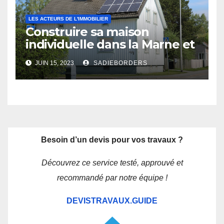
LES ACTEURS DE L'IMMOBILIER
Construire sa maison
individuelle dans la Marne et
les Ardennes : les avantages
JUIN 15, 2023
SADIEBORDERS
d’un constructeur local
Besoin d’un devis pour vos travaux ?
Découvrez ce service testé, approuvé et
recommandé par notre équipe !
DEVISTRAVAUX.GUIDE