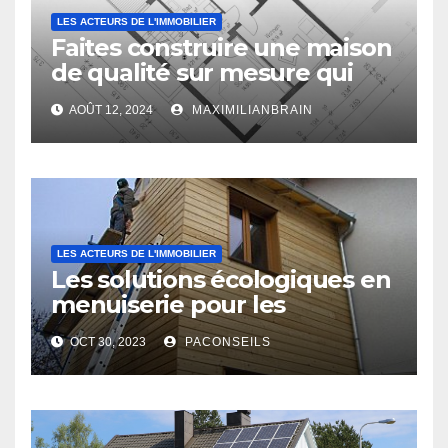
LES ACTEURS DE L'IMMOBILIER
Faites construire une maison
de qualité sur mesure qui
vous ressemble !
AOÛT 12, 2024
MAXIMILIANBRAIN
LES ACTEURS DE L'IMMOBILIER
Les solutions écologiques en
menuiserie pour les
professionnels du bâtiment
OCT 30, 2023
PACONSEILS