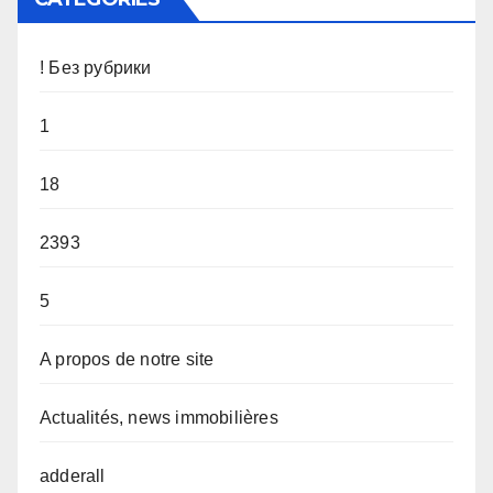
! Без рубрики
1
18
2393
5
A propos de notre site
Actualités, news immobilières
adderall