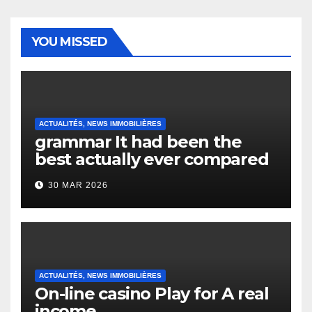
YOU MISSED
ACTUALITÉS, NEWS IMMOBILIÈRES
grammar It had been the
best actually ever compared
to it’s the top actually?
30 MAR 2026
English Vocabulary Learners
Heap Change
ACTUALITÉS, NEWS IMMOBILIÈRES
On-line casino Play for A real
income