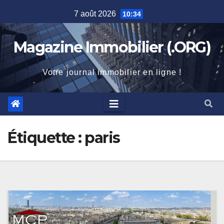
Skip
7 août 2026
10:34
to
content
Magazine Immobilier (.ORG)
Votre journal immobilier en ligne !
Étiquette :
paris