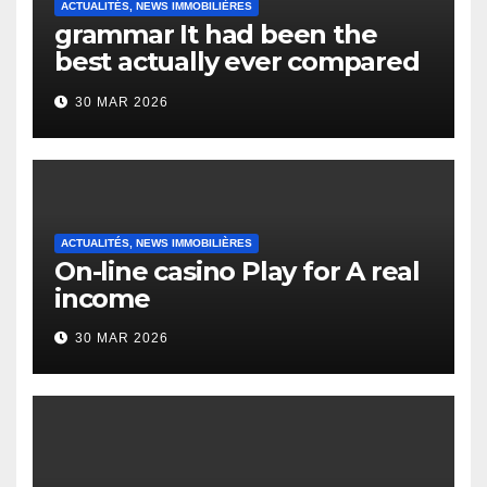
ACTUALITÉS, NEWS IMMOBILIÈRES
grammar It had been the
best actually ever compared
to it’s the top actually?
30 MAR 2026
English Vocabulary Learners
Heap Change
ACTUALITÉS, NEWS IMMOBILIÈRES
On-line casino Play for A real
income
30 MAR 2026