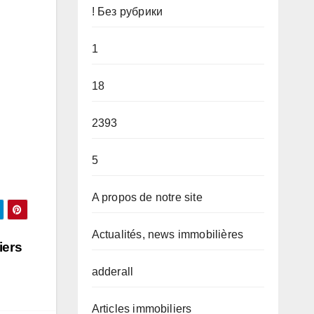
! Без рубрики
1
18
2393
5
A propos de notre site
Actualités, news immobilières
iers
adderall
Articles immobiliers