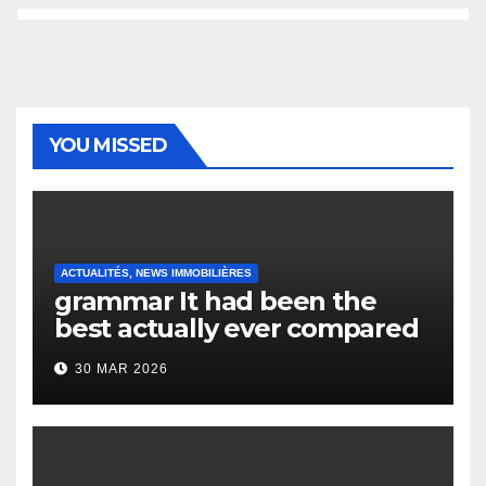
YOU MISSED
ACTUALITÉS, NEWS IMMOBILIÈRES
grammar It had been the
best actually ever compared
to it’s the top actually?
30 MAR 2026
English Vocabulary Learners
Heap Change