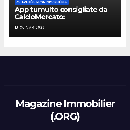
ACTUALITÉS, NEWS IMMOBILIÈRES
App tumulto consigliate da
CalcioMercato:
considerazione di gennaio
30 MAR 2026
2026
Magazine Immobilier
(.ORG)