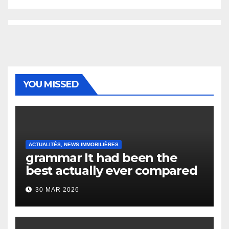
YOU MISSED
ACTUALITÉS, NEWS IMMOBILIÈRES
grammar It had been the
best actually ever compared
to it’s the top actually?
30 MAR 2026
English Vocabulary Learners
Heap Change