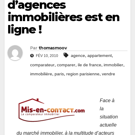
d’agences
immobilières est en
ligne !
Par
thomasmoov
,
,
agence
appartement
FÉV 10, 2010
,
,
,
,
comparateur
comparer
ile de france
immobilier
,
,
,
immobilière
paris
region parisienne
vendre
Face à
la
situation
actuelle
du marché immobilier, à la multitude d’acteurs