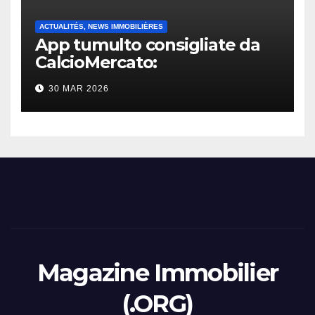
ACTUALITÉS, NEWS IMMOBILIÈRES
App tumulto consigliate da
CalcioMercato:
considerazione di gennaio
30 MAR 2026
2026
Magazine Immobilier
(.ORG)