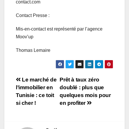
contact.com
Contact Presse :
Mis-en-contact est représenté par l’agence
Moov’up
Thomas Lemaire
Navigation
Le marché de
Prêt à taux zéro
l’immobilier en
doublé : plus que
de
Tunisie : ce toit
quelques mois pour
l’article
si cher !
en profiter