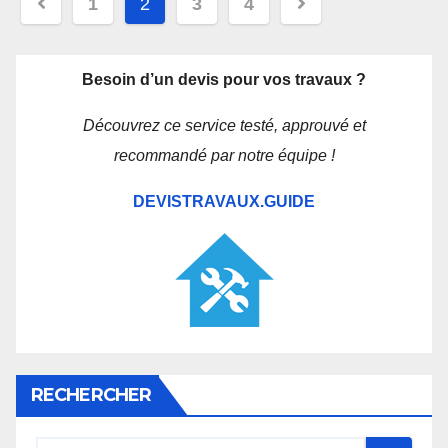
Navigation
1
2
3
4
des
articles
Besoin d’un devis pour vos travaux ?
Découvrez ce service testé, approuvé et
recommandé par notre équipe !
DEVISTRAVAUX.GUIDE
RECHERCHER