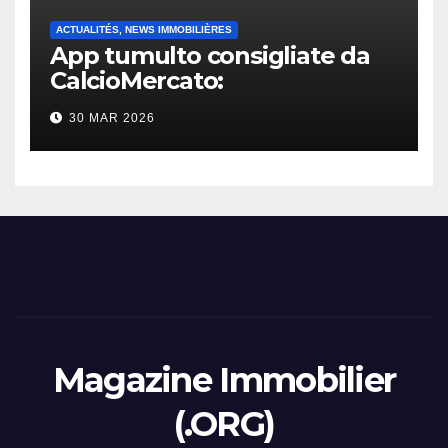
ACTUALITÉS, NEWS IMMOBILIÈRES
App tumulto consigliate da
CalcioMercato:
considerazione di gennaio
30 MAR 2026
2026
Magazine Immobilier
(.ORG)