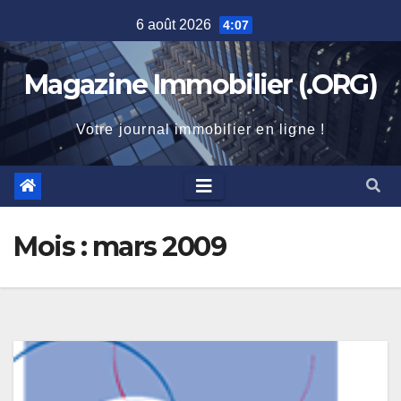
Skip
6 août 2026
4:07
to
content
Magazine Immobilier (.ORG)
Votre journal immobilier en ligne !
Mois :
mars 2009