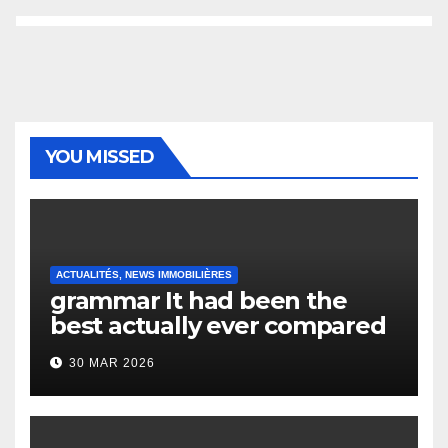
YOU MISSED
ACTUALITÉS, NEWS IMMOBILIÈRES
grammar It had been the
best actually ever compared
to it’s the top actually?
30 MAR 2026
English Vocabulary Learners
Heap Change