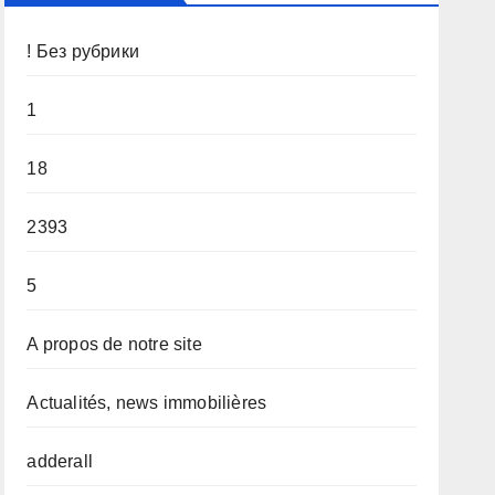
! Без рубрики
1
18
2393
5
A propos de notre site
Actualités, news immobilières
adderall