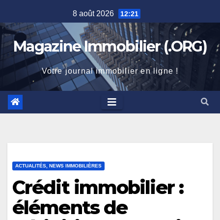
Skip
8 août 2026
12:21
to
content
Magazine Immobilier (.ORG)
Votre journal immobilier en ligne !
ACTUALITÉS, NEWS IMMOBILIÈRES
Crédit immobilier :
éléments de