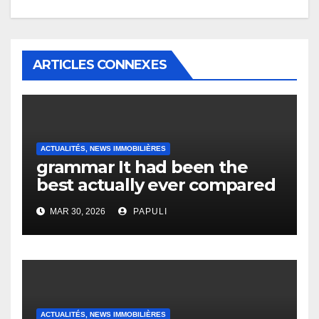
ARTICLES CONNEXES
ACTUALITÉS, NEWS IMMOBILIÈRES
grammar It had been the
best actually ever compared
to it’s the top actually?
MAR 30, 2026
PAPULI
English Vocabulary Learners
Heap Change
ACTUALITÉS, NEWS IMMOBILIÈRES