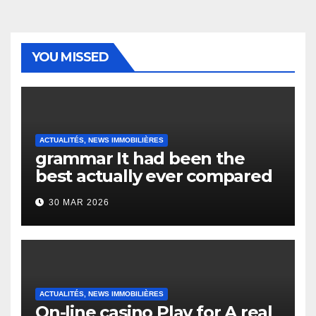
YOU MISSED
ACTUALITÉS, NEWS IMMOBILIÈRES
grammar It had been the
best actually ever compared
to it’s the top actually?
30 MAR 2026
English Vocabulary Learners
Heap Change
ACTUALITÉS, NEWS IMMOBILIÈRES
On-line casino Play for A real