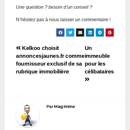
Une question ? besoin d’un conseil ?
N’hésitez pas à nous laisser un commentaire !
Navigation
Kelkoo choisit
Un
annoncesjaunes.fr comme
immeuble
de
fournisseur exclusif de sa
pour les
l’article
rubrique immobilière
célibataires
Par
Mag Immo