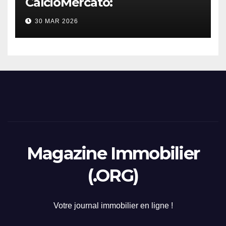
CalcioMercato:
considerazione di gennaio
30 MAR 2026
2026
Magazine Immobilier
(.ORG)
Votre journal immobilier en ligne !