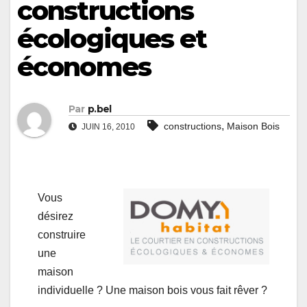
constructions
écologiques et
économes
Par
p.bel
,
constructions
Maison Bois
JUIN 16, 2010
Vous
désirez
construire
une
maison
individuelle ? Une maison bois vous fait rêver ?