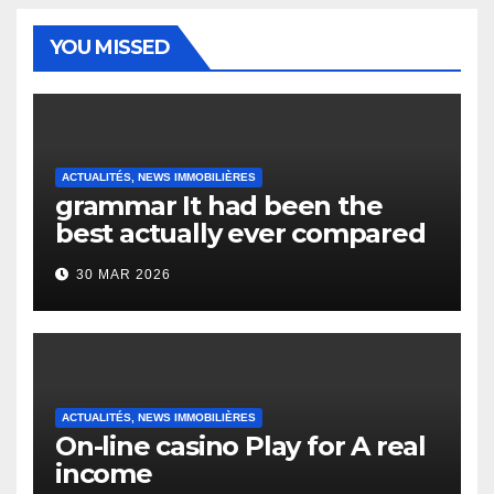
YOU MISSED
ACTUALITÉS, NEWS IMMOBILIÈRES
grammar It had been the
best actually ever compared
to it’s the top actually?
30 MAR 2026
English Vocabulary Learners
Heap Change
ACTUALITÉS, NEWS IMMOBILIÈRES
On-line casino Play for A real
income