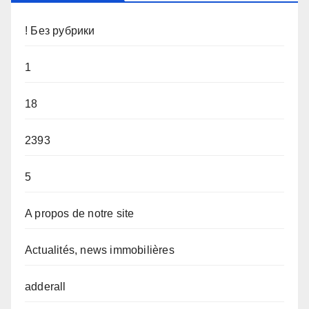
! Без рубрики
1
18
2393
5
A propos de notre site
Actualités, news immobilières
adderall