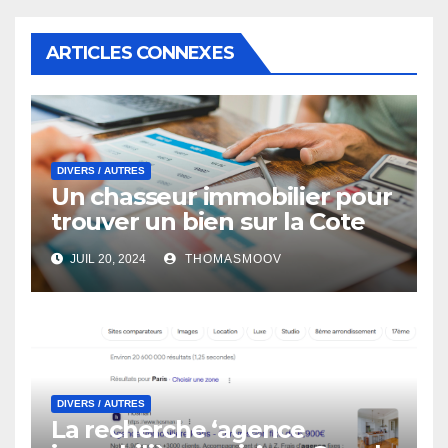
ARTICLES CONNEXES
DIVERS / AUTRES
Un chasseur immobilier pour
trouver un bien sur la Cote
D’Azur, ça peut aider
JUIL 20, 2024
THOMASMOOV
DIVERS / AUTRES
La recherche ‘agence