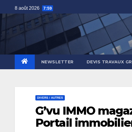
Skip
8 août 2026
7:59
to
content
NEWSLETTER
DEVIS TRAVAUX G
DIVERS / AUTRES
G’vu IMMO magaz
Portail immobilie