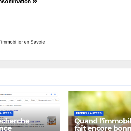
nsommation
l'immobilier en Savoie
 AUTRES
DIVERS / AUTRES
echerche
Quand l’immobil
nce
fait encore bon