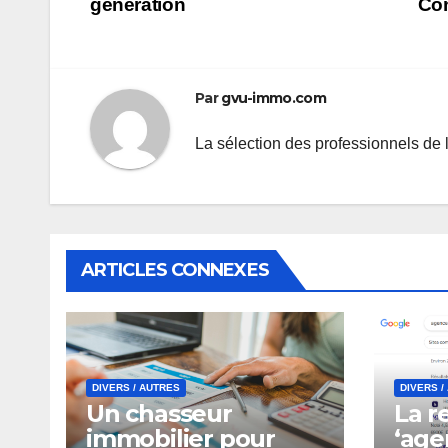
génération
Co
de
l’article
Par
gvu-immo.com
La sélection des professionnels de 
ARTICLES CONNEXES
DIVERS / AUTRES
DIVERS /
Un chasseur
La r
immobilier pour
‘age