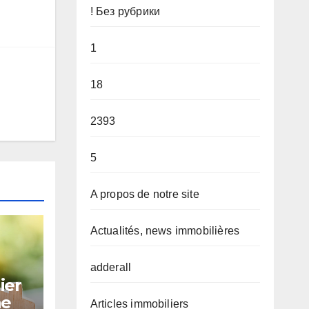
! Без рубрики
1
18
2393
5
A propos de notre site
Actualités, news immobilières
adderall
ier
ne
Articles immobiliers