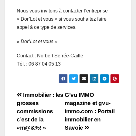
Nous vous invitons à contacter l’entreprise
« Dor’Lot et vous » si vous souhaitez faire
appel à ce type de services.
« Dor’Lot et vous »
Contact : Norbert Serrée-Caille
Tél. : 06 87 04 05 13
Navigation
Immobilier : les
G’vu IMMO
grosses
magazine et gvu-
de
commissions
immo.com : Portail
l’article
c’est de la
immobilier en
«m@&%! »
Savoie