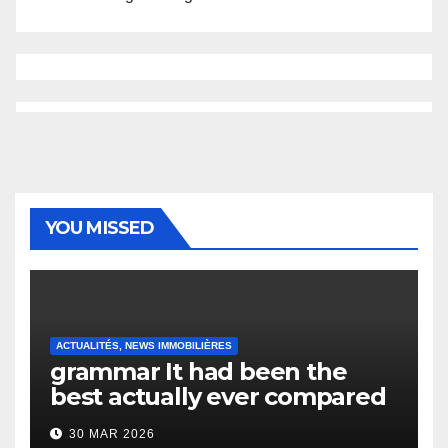
YOU MISSED
ACTUALITÉS, NEWS IMMOBILIÈRES
grammar It had been the
best actually ever compared
to it’s the top actually?
30 MAR 2026
English Vocabulary Learners