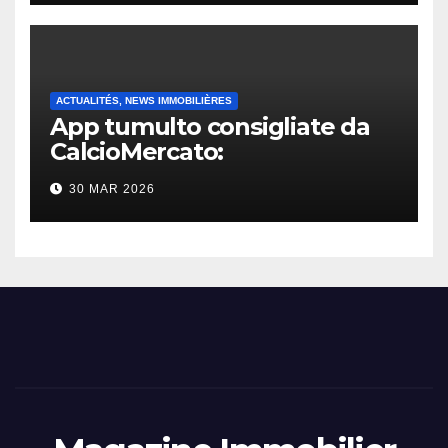
ACTUALITÉS, NEWS IMMOBILIÈRES
App tumulto consigliate da
CalcioMercato:
considerazione di gennaio
30 MAR 2026
2026