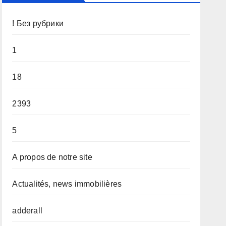
! Без рубрики
1
18
2393
5
A propos de notre site
Actualités, news immobilières
adderall