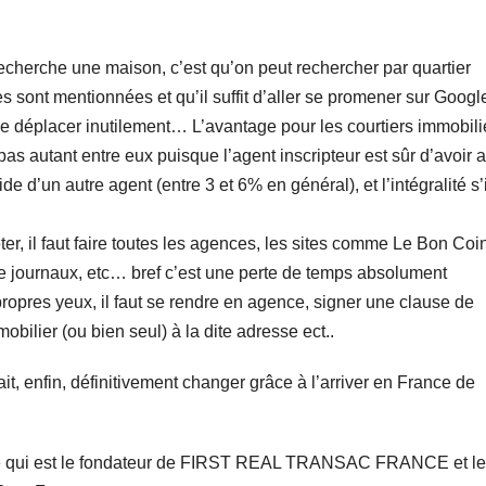
echerche une maison, c’est qu’on peut rechercher par quartier
es sont mentionnées et qu’il suffit d’aller se promener sur Googl
e déplacer inutilement… L’avantage pour les courtiers immobili
pas autant entre eux puisque l’agent inscripteur est sûr d’avoir 
e d’un autre agent (entre 3 et 6% en général), et l’intégralité s’i
, il faut faire toutes les agences, les sites comme Le Bon Coin
de journaux, etc… bref c’est une perte de temps absolument
propres yeux, il faut se rendre en agence, signer une clause de
obilier (ou bien seul) à la dite adresse ect..
t, enfin, définitivement changer grâce à l’arriver en France de
sé qui est le fondateur de FIRST REAL TRANSAC FRANCE et le