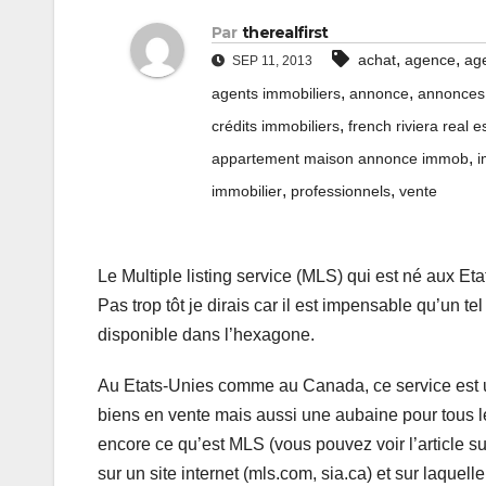
Par
therealfirst
,
,
achat
agence
ag
SEP 11, 2013
,
,
agents immobiliers
annonce
annonces
,
crédits immobiliers
french riviera real e
,
appartement maison annonce immob
i
,
,
immobilier
professionnels
vente
Le Multiple listing service (MLS) qui est né aux Eta
Pas trop tôt je dirais car il est impensable qu’un te
disponible dans l’hexagone.
Au Etats-Unies comme au Canada, ce service est un
biens en vente mais aussi une aubaine pour tous l
encore ce qu’est MLS (vous pouvez voir l’article s
sur un site internet (mls.com, sia.ca) et sur laquel