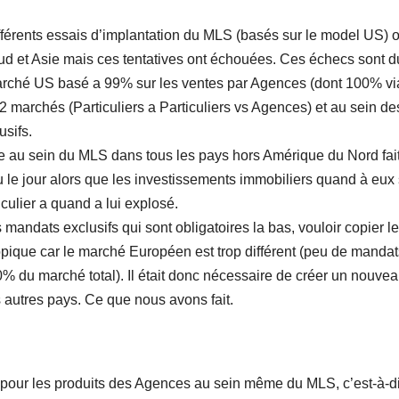
ifférents essais d’implantation du MLS (basés sur le model US) o
ud et Asie mais ces tentatives ont échouées. Ces échecs sont d
 marché US basé a 99% sur les ventes par Agences (dont 100% vi
2 marchés (Particuliers a Particuliers vs Agences) et au sein de
sifs.
ce au sein du MLS dans tous les pays hors Amérique du Nord fai
le jour alors que les investissements immobiliers quand à eux
iculier a quand a lui explosé.
 mandats exclusifs qui sont obligatoires la bas, vouloir copier 
pique car le marché Européen est trop différent (peu de mandat
% du marché total). Il était donc nécessaire de créer un nouve
 autres pays. Ce que nous avons fait.
pour les produits des Agences au sein même du MLS, c’est-à-d