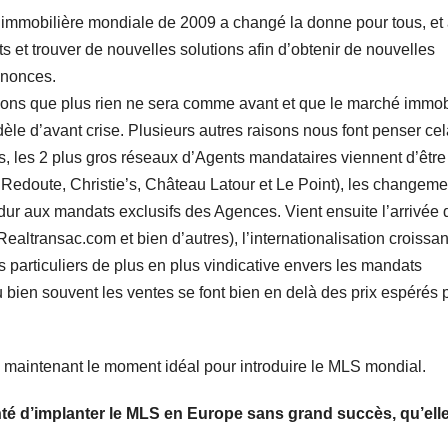
e immobilière mondiale de 2009 a changé la donne pour tous, et
s et trouver de nouvelles solutions afin d’obtenir de nouvelles
nnonces.
ue plus rien ne sera comme avant et que le marché immobi
dèle d’avant crise. Plusieurs autres raisons nous font penser cel
s, les 2 plus gros réseaux d’Agents mandataires viennent d’être
 Redoute, Christie’s, Château Latour et Le Point), les changeme
 dur aux mandats exclusifs des Agences. Vient ensuite l’arrivée 
altransac.com et bien d’autres), l’internationalisation croissan
 particuliers de plus en plus vindicative envers les mandats
u bien souvent les ventes se font bien en delà des prix espérés 
e maintenant le moment idéal pour introduire le MLS mondial.
nté d’implanter le MLS en Europe sans grand succès, qu’elle