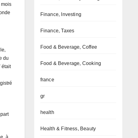
 mois
monde
Finance, Investing
Finance, Taxes
Food & Beverage, Coffee
le,
e du
Food & Beverage, Cooking
 était
france
gistré
gr
.
health
part
Health & Fitness, Beauty
e, à