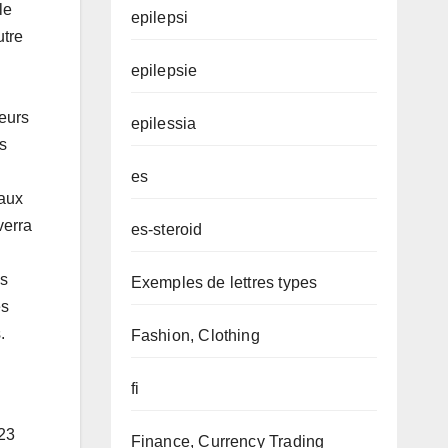
le
epilepsi
utre
epilepsie
leurs
epilessia
s
es
eaux
verra
es-steroid
es
Exemples de lettres types
es
.
Fashion, Clothing
fi
 23
Finance, Currency Trading