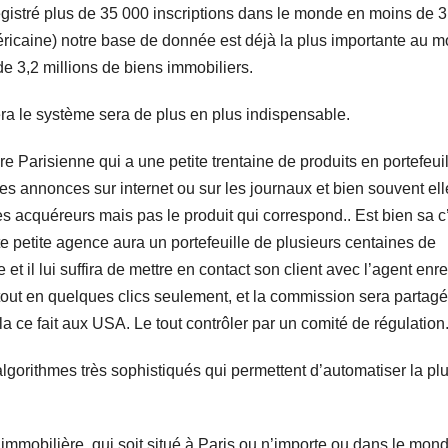
istré plus de 35 000 inscriptions dans le monde en moins de 3
éricaine) notre base de donnée est déjà la plus importante au 
e 3,2 millions de biens immobiliers.
ra le système sera de plus en plus indispensable.
 Parisienne qui a une petite trentaine de produits en portefeuil
es annonces sur internet ou sur les journaux et bien souvent ell
es acquéreurs mais pas le produit qui correspond.. Est bien sa c’
e petite agence aura un portefeuille de plusieurs centaines de
et il lui suffira de mettre en contact son client avec l’agent enre
tout en quelques clics seulement, et la commission sera partagé
 ce fait aux USA. Le tout contrôler par un comité de régulation
lgorithmes très sophistiqués qui permettent d’automatiser la plu
.
mobilière, qui soit situé à Paris ou n’importe ou dans le mond