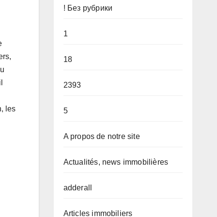
! Без рубрики
1
e
ers,
18
au
l
2393
, les
5
A propos de notre site
Actualités, news immobilières
adderall
Articles immobiliers