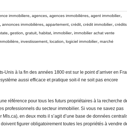
,
,
,
,
ence immobiliere
agences
agences immobilières
agent immobilier
,
,
,
,
,
annonces immobilières
appartement
crédit
crédit immobilier
crédits
,
,
,
,
,
state
gestion
gratuit
habitat
immobilier
immobilier achat vente
,
,
,
,
mmobilière
investissement
location
logiciel immobilier
marché
ts-Unis à la fin des années 1800 est sur le point d’arriver en Fr
l système aussi efficace et pratique soit-il ne soit pas encore
e référence pour tous les futurs propriétaires à la recherche d
es professionnels du secteur immobilier. Si vous ne savez pas
ur Mls.ca), en deux mots il s’agit d’une base de données central
le doivent figurer obligatoirement toutes les propriétés à vendre d