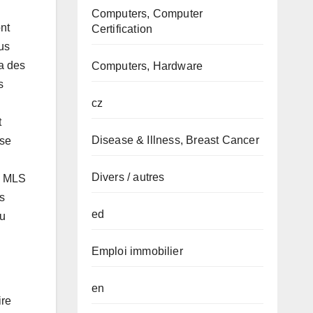
Computers, Computer
nt
Certification
us
a des
Computers, Hardware
s
cz
t
Disease & Illness, Breast Cancer
 se
Divers / autres
le MLS
s
ed
au
Emploi immobilier
en
ire