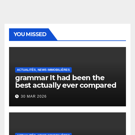
YOU MISSED
ACTUALITÉS, NEWS IMMOBILIÈRES
grammar It had been the
best actually ever compared
to it’s the top actually?
30 MAR 2026
English Vocabulary Learners
Heap Change