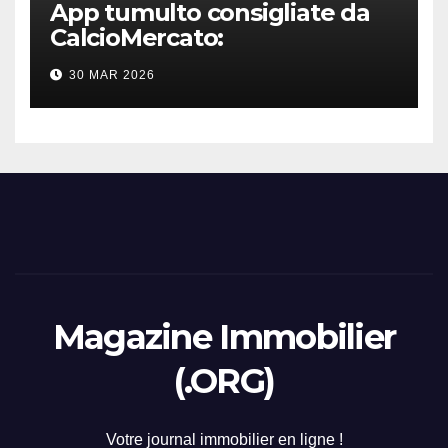
App tumulto consigliate da
CalcioMercato:
considerazione di gennaio
30 MAR 2026
2026
Magazine Immobilier
(.ORG)
Votre journal immobilier en ligne !