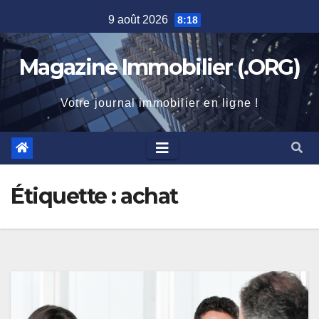
Skip
9 août 2026
8:18
to
content
Magazine Immobilier (.ORG)
Votre journal immobilier en ligne !
Étiquette :
achat