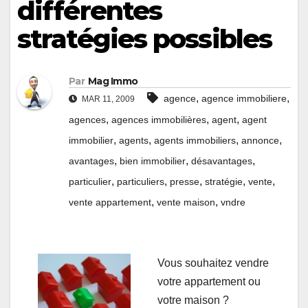
différentes
stratégies possibles
Par
Mag Immo
,
,
agence
agence immobiliere
MAR 11, 2009
,
,
,
agences
agences immobilières
agent
agent
,
,
,
,
immobilier
agents
agents immobiliers
annonce
,
,
,
avantages
bien immobilier
désavantages
,
,
,
,
,
particulier
particuliers
presse
stratégie
vente
,
,
vente appartement
vente maison
vndre
Vous souhaitez vendre
votre appartement ou
votre maison ?