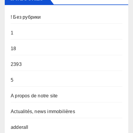
! Без рубрики
1
18
2393
5
A propos de notre site
Actualités, news immobilières
adderall