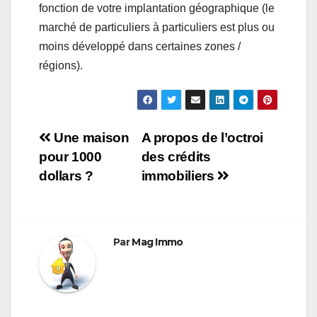
fonction de votre implantation géographique (le
marché de particuliers à particuliers est plus ou
moins développé dans certaines zones /
régions).
Navigation
Une maison
A propos de l’octroi
pour 1000
des crédits
de
dollars ?
immobiliers
l’article
Par
Mag Immo