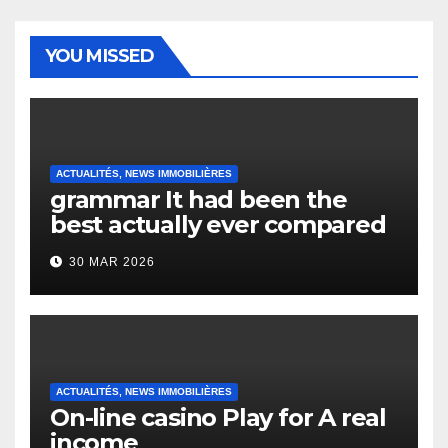
YOU MISSED
ACTUALITÉS, NEWS IMMOBILIÈRES
grammar It had been the
best actually ever compared
to it’s the top actually?
30 MAR 2026
English Vocabulary Learners
Heap Change
ACTUALITÉS, NEWS IMMOBILIÈRES
On-line casino Play for A real
income