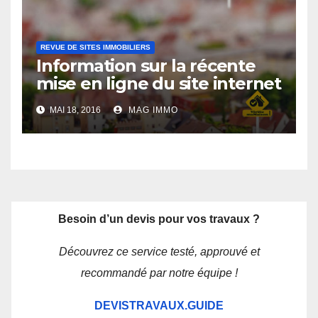
REVUE DE SITES IMMOBILIERS
Information sur la récente
mise en ligne du site internet
Verifiemamaison.com
MAI 18, 2016
MAG IMMO
Besoin d’un devis pour vos travaux ?
Découvrez ce service testé, approuvé et
recommandé par notre équipe !
DEVISTRAVAUX.GUIDE