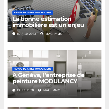
REVUE DE SITES IMMOBILIERS
La bonne estimation
immobilière est un enjeu
MAR 10, 2023
MAG IMMO
REVUE DE SITES IMMOBILIERS
A Genève, l’entreprise de
peinture MODULANCY
s’affirme comme un acteur
OCT 1, 2020
MAG IMMO
leader