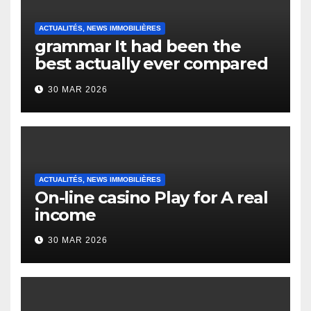
ACTUALITÉS, NEWS IMMOBILIÈRES
grammar It had been the
best actually ever compared
to it’s the top actually?
30 MAR 2026
English Vocabulary Learners
Heap Change
ACTUALITÉS, NEWS IMMOBILIÈRES
On-line casino Play for A real
income
30 MAR 2026