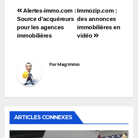
Navigation
Alertes-immo.com :
Immozip.com :
Source d’acquéreurs
des annonces
de
pour les agences
immobilières en
l’article
immobilières
vidéo
Par
Mag Immo
ARTICLES CONNEXES