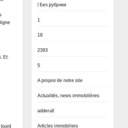
! Без рубрики
s
1
ligne
18
2393
. Et
5
A propos de notre site
Actualités, news immobilières
adderall
Articles immobiliers
 lourd