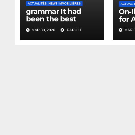
ACTUALITÉS, NEWS IMMOBILIÈRES
ACTUALI
grammar It had
On-l
been the best
for 
actually ever
MAR 30, 2026
PAPULI
MAR 3
compared to it’s the
top actually?
English Vocabulary
Learners Heap
Change