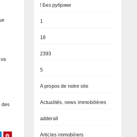
! Без рубрики
ue
1
18
2393
 va
5
A propos de notre site
Actualités, news immobilières
e des
adderall
Articles immobiliers