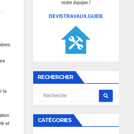
notre équipe !
DEVISTRAVAUX.GUIDE
ières
les
RECHERCHER
e la
ation
CATÉGORIES
té et