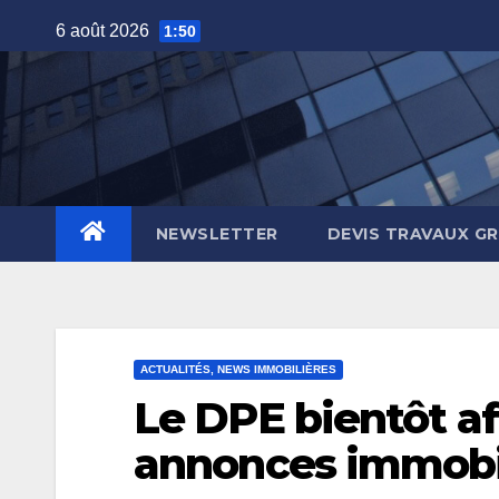
Skip
6 août 2026
1:50
to
content
NEWSLETTER
DEVIS TRAVAUX G
ACTUALITÉS, NEWS IMMOBILIÈRES
Le DPE bientôt af
annonces immobi