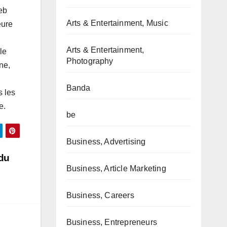
eb
Arts & Entertainment, Music
eure
Arts & Entertainment,
le
Photography
ne,
Banda
s les
e.
be
Business, Advertising
 du
Business, Article Marketing
Business, Careers
Business, Entrepreneurs