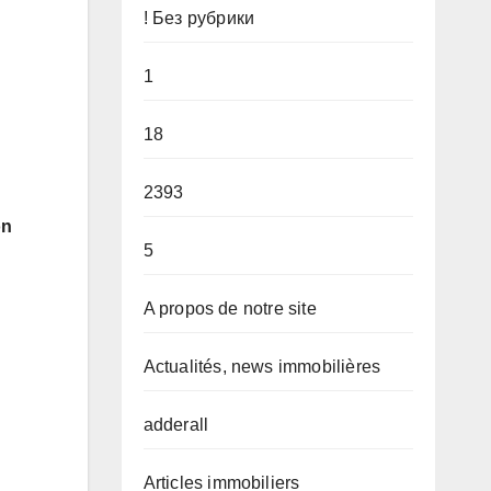
! Без рубрики
1
18
2393
on
5
A propos de notre site
Actualités, news immobilières
adderall
Articles immobiliers