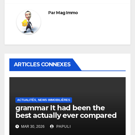
Par
Mag Immo
ARTICLES CONNEXES
ACTUALITÉS, NEWS IMMOBILIÈRES
grammar It had been the
best actually ever compared
to it’s the top actually?
MAR 30, 2026
PAPULI
English Vocabulary Learners