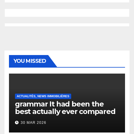
YOU MISSED
ACTUALITÉS, NEWS IMMOBILIÈRES
grammar It had been the
best actually ever compared
to it’s the top actually?
30 MAR 2026
English Vocabulary Learners
Heap Change