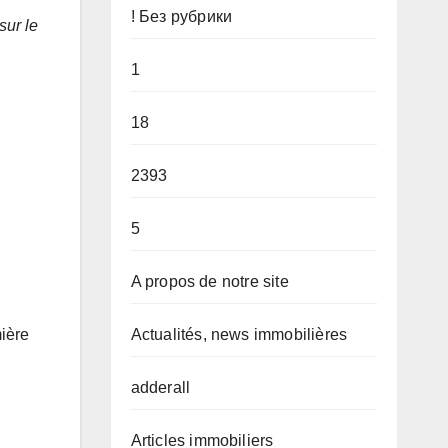
! Без рубрики
sur le
1
18
2393
5
A propos de notre site
Actualités, news immobilières
ière
adderall
Articles immobiliers