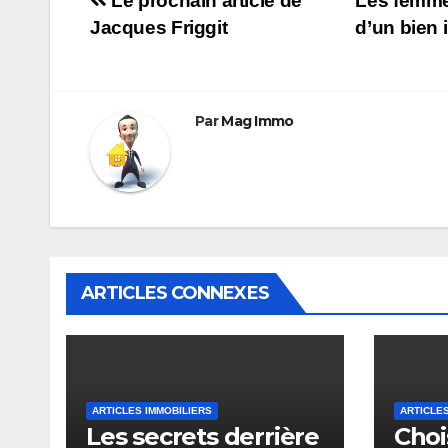
Navigation
Le prochain article de
Les femme
Jacques Friggit
d’un bien 
de
l’article
Par
Mag Immo
ARTICLES CONNEXES
ARTICLES IMMOBILIERS
ARTICLES
Les secrets derrière
Chois