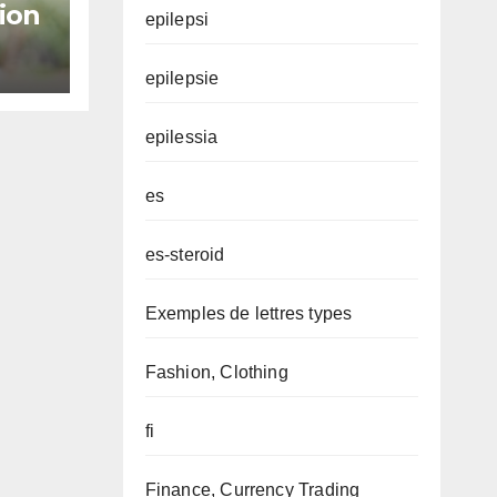
tion
epilepsi
s
ires
epilepsie
epilessia
es
es-steroid
Exemples de lettres types
Fashion, Clothing
fi
Finance, Currency Trading