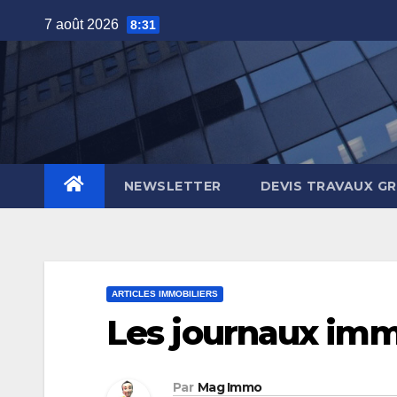
Skip
7 août 2026
8:31
to
content
NEWSLETTER
DEVIS TRAVAUX G
ARTICLES IMMOBILIERS
Les journaux immo
Par
Mag Immo