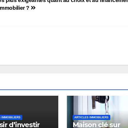
s plus exigeantes quant au choix et au financeme
immobilier ?
 IMMOBILIERS
ARTICLES IMMOBILIERS
ir d’investir
Maison clé sur