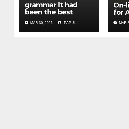
grammar It had
On-l
been the best
for 
actually ever
MAR 30, 2026
PAPULI
MAR 3
compared to it’s the
top actually?
English Vocabulary
Learners Heap
Change