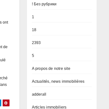
! Без рубрики
1
s ont
18
2393
nt de
5
culé
A propos de notre site
arché
Actualités, news immobilières
dans
adderall
Articles immobiliers