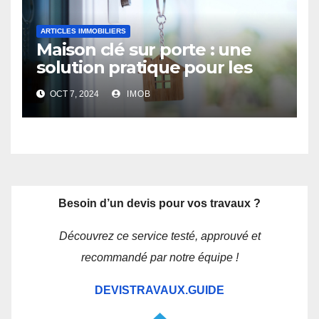
ARTICLES IMMOBILIERS
Maison clé sur porte : une
solution pratique pour les
futurs propriétaires
OCT 7, 2024
IMOB
Besoin d’un devis pour vos travaux ?
Découvrez ce service testé, approuvé et
recommandé par notre équipe !
DEVISTRAVAUX.GUIDE