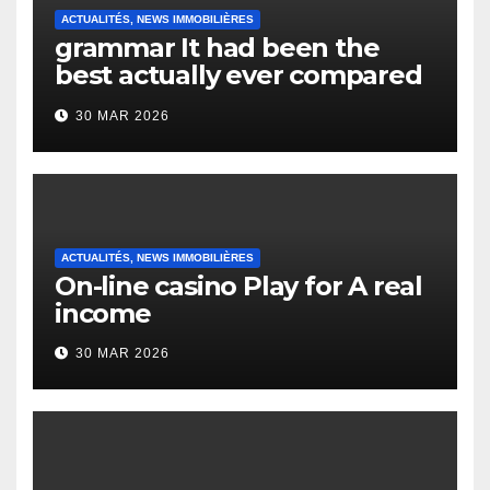
ACTUALITÉS, NEWS IMMOBILIÈRES
grammar It had been the
best actually ever compared
to it’s the top actually?
30 MAR 2026
English Vocabulary Learners
Heap Change
ACTUALITÉS, NEWS IMMOBILIÈRES
On-line casino Play for A real
income
30 MAR 2026