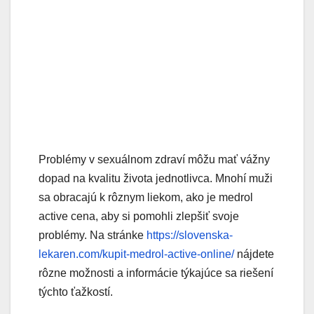
Problémy v sexuálnom zdraví môžu mať vážny
dopad na kvalitu života jednotlivca. Mnohí muži
sa obracajú k rôznym liekom, ako je medrol
active cena, aby si pomohli zlepšiť svoje
problémy. Na stránke
https://slovenska-
lekaren.com/kupit-medrol-active-online/
nájdete
rôzne možnosti a informácie týkajúce sa riešení
týchto ťažkostí.