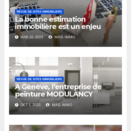
REVUE DE SITES IMMOBILIERS
La bonne estimation
immobilière est un enjeu
MAR 10, 2023
MAG IMMO
REVUE DE SITES IMMOBILIERS
A Genève, l’entreprise de
peinture MODULANCY
s’affirme comme un acteur
OCT 1, 2020
MAG IMMO
leader