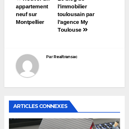
Navigation
appartement
l’immobilier
de
neuf sur
toulousain par
l’article
Montpellier
l’agence My
Toulouse
Par
Realtransac
ARTICLES CONNEXES