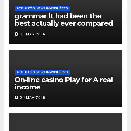
ACTUALITÉS, NEWS IMMOBILIÈRES
grammar It had been the
best actually ever compared
to it’s the top actually?
30 MAR 2026
English Vocabulary Learners
Heap Change
ACTUALITÉS, NEWS IMMOBILIÈRES
On-line casino Play for A real
income
30 MAR 2026