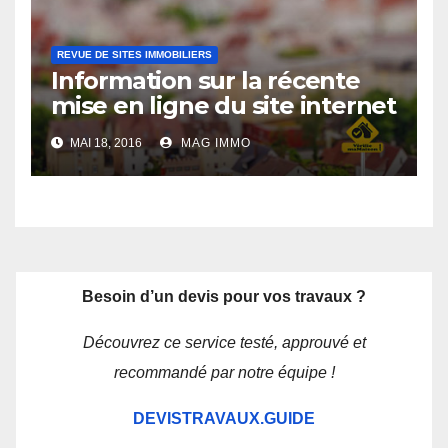
REVUE DE SITES IMMOBILIERS
Information sur la récente
mise en ligne du site internet
Verifiemamaison.com
MAI 18, 2016
MAG IMMO
Besoin d’un devis pour vos travaux ?
Découvrez ce service testé, approuvé et
recommandé par notre équipe !
DEVISTRAVAUX.GUIDE