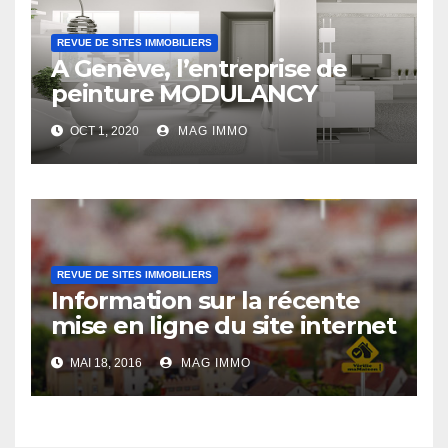
REVUE DE SITES IMMOBILIERS
A Genève, l’entreprise de
peinture MODULANCY
s’affirme comme un acteur
OCT 1, 2020
MAG IMMO
leader
REVUE DE SITES IMMOBILIERS
Information sur la récente
mise en ligne du site internet
Verifiemamaison.com
MAI 18, 2016
MAG IMMO