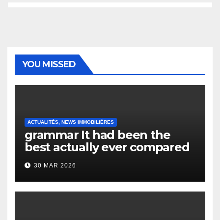
YOU MISSED
ACTUALITÉS, NEWS IMMOBILIÈRES
grammar It had been the
best actually ever compared
to it’s the top actually?
30 MAR 2026
English Vocabulary Learners
Heap Change