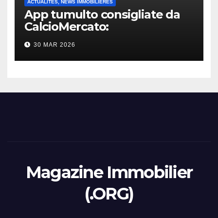
ACTUALITÉS, NEWS IMMOBILIÈRES
App tumulto consigliate da
CalcioMercato:
considerazione di gennaio
30 MAR 2026
2026
Magazine Immobilier
(.ORG)