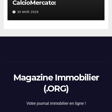
CalcioMercato:
considerazione di gennaio
30 MAR 2026
2026
Magazine Immobilier
(.ORG)
Votre journal immobilier en ligne !