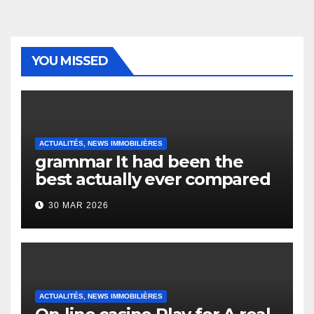
YOU MISSED
ACTUALITÉS, NEWS IMMOBILIÈRES
grammar It had been the
best actually ever compared
to it’s the top actually?
30 MAR 2026
English Vocabulary Learners
Heap Change
ACTUALITÉS, NEWS IMMOBILIÈRES