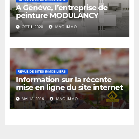
A Genève, l’entreprise de
peinture MODULANCY
s’affirme comme un acteur
OCT 1, 2020
MAG IMMO
leader
REVUE DE SITES IMMOBILIERS
Information sur la récente
mise en ligne du site internet
Verifiemamaison.com
MAI 18, 2016
MAG IMMO