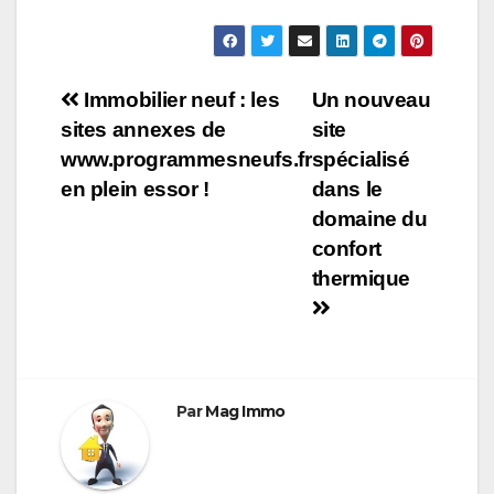
Navigation
Immobilier neuf : les
Un nouveau
sites annexes de
site
de
www.programmesneufs.fr
spécialisé
l’article
en plein essor !
dans le
domaine du
confort
thermique
Par
Mag Immo